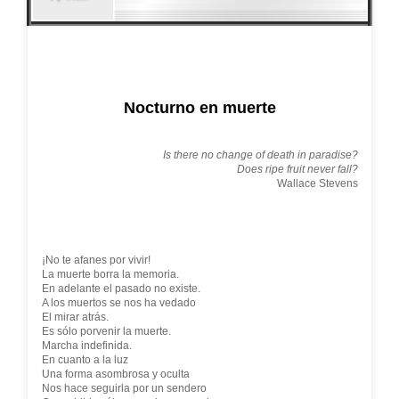
Nocturno en muerte
Is there no change of death in paradise?
Does ripe fruit never fall?
Wallace Stevens
¡No te afanes por vivir!
La muerte borra la memoria.
En adelante el pasado no existe.
A los muertos se nos ha vedado
El mirar atrás.
Es sólo porvenir la muerte.
Marcha indefinida.
En cuanto a la luz
Una forma asombrosa y oculta
Nos hace seguirla por un sendero