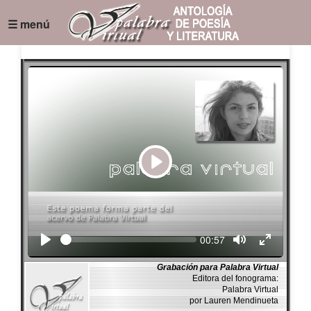
☰ menú
Play
Seek
Current
00:57
time
Grabación para Palabra Virtual
Editora del fonograma:
Palabra Virtual
por Lauren Mendinueta