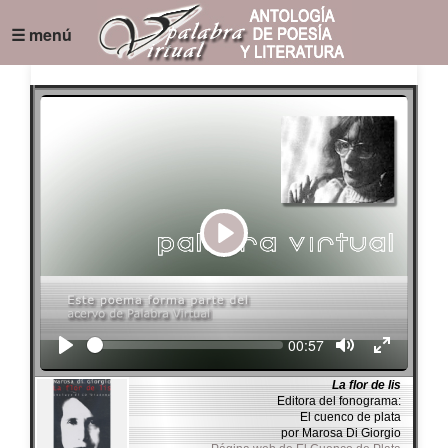
☰ menú
Play
Seek
Current
00:57
time
La flor de lis
Editora del fonograma:
El cuenco de plata
por Marosa Di Giorgio