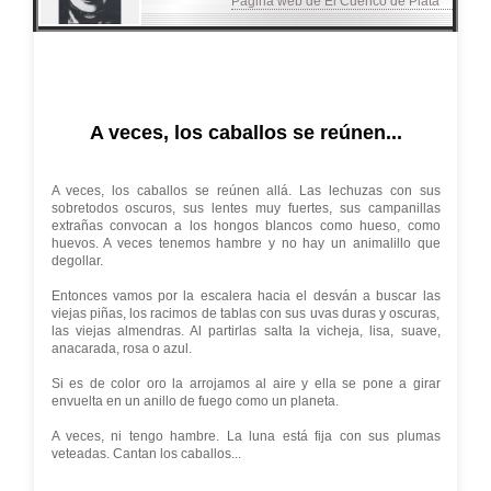
Página web de El Cuenco de Plata
A veces, los caballos se reúnen...
A veces, los caballos se reúnen allá. Las lechuzas con sus
sobretodos oscuros, sus lentes muy fuertes, sus campanillas
extrañas convocan a los hongos blancos como hueso, como
huevos. A veces tenemos hambre y no hay un animalillo que
degollar.
Entonces vamos por la escalera hacia el desván a buscar las
viejas piñas, los racimos de tablas con sus uvas duras y oscuras,
las viejas almendras. Al partirlas salta la vicheja, lisa, suave,
anacarada, rosa o azul.
Si es de color oro la arrojamos al aire y ella se pone a girar
envuelta en un anillo de fuego como un planeta.
A veces, ni tengo hambre. La luna está fija con sus plumas
veteadas. Cantan los caballos...