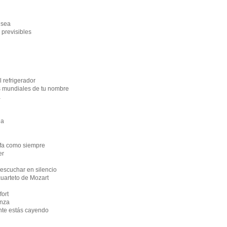
 sea
 previsibles
l refrigerador
ras mundiales de tu nombre
a
da
tufa como siempre
er
y escuchar en silencio
cuarteto de Mozart
fort
enza
te estás cayendo