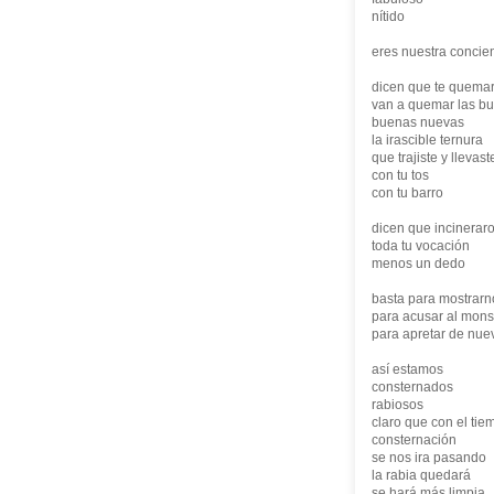
nítido
eres nuestra concien
dicen que te quema
van a quemar las b
buenas nuevas
la irascible ternura
que trajiste y llevast
con tu tos
con tu barro
dicen que incinerar
toda tu vocación
menos un dedo
basta para mostrarn
para acusar al monst
para apretar de nuev
así estamos
consternados
rabiosos
claro que con el tie
consternación
se nos ira pasando
la rabia quedará
se hará más limpia