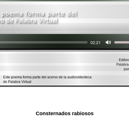
Seek
Current
02:21
time
Editor
Palabra 
po
Este poema forma parte del acervo de la audiovideoteca
de Palabra Virtual
Consternados rabiosos