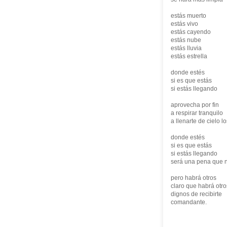
estás muerto
estás vivo
estás cayendo
estás nube
estás lluvia
estás estrella
donde estés
si es que estás
si estás llegando
aprovecha por fin
a respirar tranquilo
a llenarte de cielo 
donde estés
si es que estás
si estás llegando
será una pena que n
pero habrá otros
claro que habrá otro
dignos de recibirte
comandante.