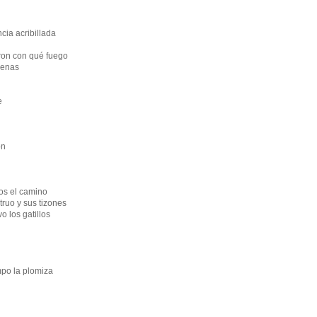
cia acribillada
ron con qué fuego
uenas
e
on
os el camino
ruo y sus tizones
o los gatillos
mpo la plomiza