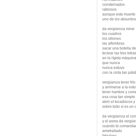
consternados
rabiosos
aunque esta muerte
uno de los absurdos
da vergüenza mirar
los cuadros
los sillones
las alfombras
sacar una botella de
teclear las tres let
en la rígida máquin
que nunca
nunca estuvo
con la cinta tan páli
vergüenza tener frío
y arrimarse a la es
tener hambre y com
esa cosa tan simple
abrir el tocadiscos 
sobre todo si es un 
da vergüenza el con
y el asma da vergü
cuando tú comandan
ametrallado
fabuloso