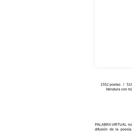
1552 poetas / 519 
literatura con m
PALABRA VIRTUAL no per
difusión de la poesía