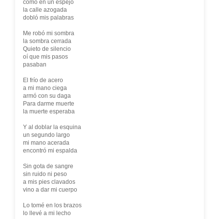
como en un espejo
la calle azogada
dobló mis palabras
Me robó mi sombra
la sombra cerrada
Quieto de silencio
oí que mis pasos
pasaban
El frío de acero
a mi mano ciega
armó con su daga
Para darme muerte
la muerte esperaba
Y al doblar la esquina
un segundo largo
mi mano acerada
encontró mi espalda
Sin gota de sangre
sin ruido ni peso
a mis pies clavados
vino a dar mi cuerpo
Lo tomé en los brazos
lo llevé a mi lecho