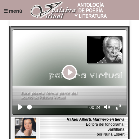
☰ menú
Play
Seek
Current
00:24
time
Rafael Alberti. Marinero en tierra
Editora del fonograma:
Santillana
por Nuria Espert