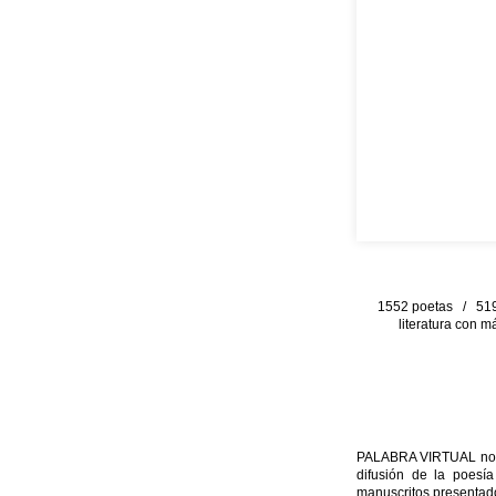
1552 poetas / 519 
literatura con m
PALABRA VIRTUAL no per
difusión de la poesía
manuscritos presentado