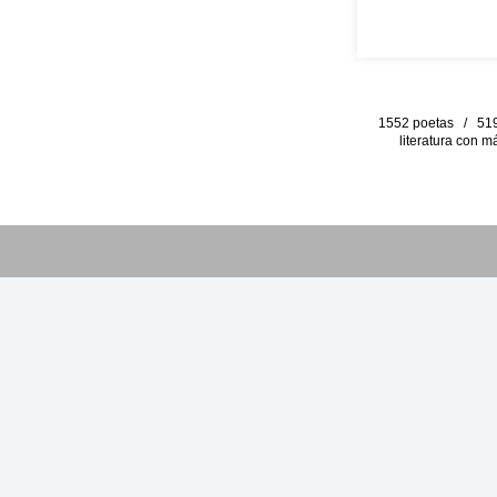
1552 poetas / 519 
literatura con m
PALABRA VIRTUAL no per
difusión de la poesía
manuscritos presentado
29,386,996
visitas