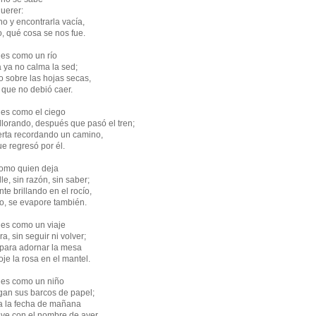
uerer:
o y encontrarla vacía,
o, qué cosa se nos fue.
 es como un río
a ya no calma la sed;
 sobre las hojas secas,
e que no debió caer.
 es como el ciego
llorando, después que pasó el tren;
rta recordando un camino,
e regresó por él.
como quien deja
le, sin razón, sin saber;
te brillando en el rocío,
lo, se evapore también.
 es como un viaje
a, sin seguir ni volver;
 para adornar la mesa
oje la rosa en el mantel.
y es como un niño
an sus barcos de papel;
na la fecha de mañana
leve con el nombre de ayer.