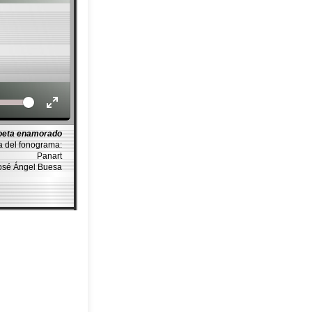
Volume
oeta enamorado
a del fonograma:
Panart
José Ángel Buesa