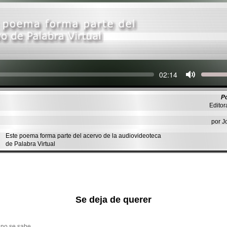
Seek
Current
02:14
time
P
Editor
por 
Este poema forma parte del acervo de la audiovideoteca
de Palabra Virtual
Se deja de querer
 no se sabe