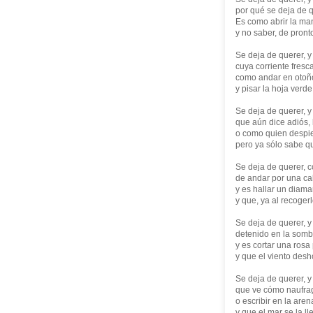
por qué se deja de q
Es como abrir la man
y no saber, de pront
Se deja de querer, y
cuya corriente fresc
como andar en otoño
y pisar la hoja verd
Se deja de querer, y
que aún dice adiós, 
o como quien despie
pero ya sólo sabe qu
Se deja de querer, 
de andar por una cal
y es hallar un diaman
y que, ya al recoger
Se deja de querer, y
detenido en la sombr
y es cortar una rosa
y que el viento desh
Se deja de querer, 
que ve cómo naufrag
o escribir en la are
y que el mar se la l