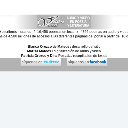
escritores literarios / 16,458 poemas en texto / 4356 poemas en audio y vid
ás de 4,500 millones de accesos a las diferentes páginas del portal a partir del 1
Blanca Orozco de Mateos
/ desarrollo del sitio
Marisa Mateos
/ digitalización de audio y video
Patricia Orozco y Dina Posada
/ recopilación de textos
C. Feito, H. Rosales y E. Ortiz Moreno
/ colaboración digital
sigue ningún fin de lucro. Su objetivo es exclusivamente de carácter cultural y
 iberoamericana y la literatura universal. Los poemas, poemas en texto, con
s en este portal son propiedad de sus autores o titulares de los mismos.
Copyright © Derechos reservados del titular.
Copyright © 2017-2026 Palabra Virtual Inc. Todos los derechos reservados.
Copyright © 2017-2026 Virtual Word Inc. Worldwide Copyrights.