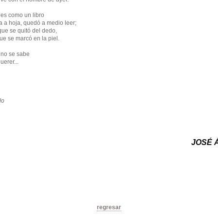
 es como un libro
a a hoja, quedó a medio leer;
 que se quitó del dedo,
ue se marcó en la piel.
 no se sabe
uerer...
do
JOSÉ 
regresar