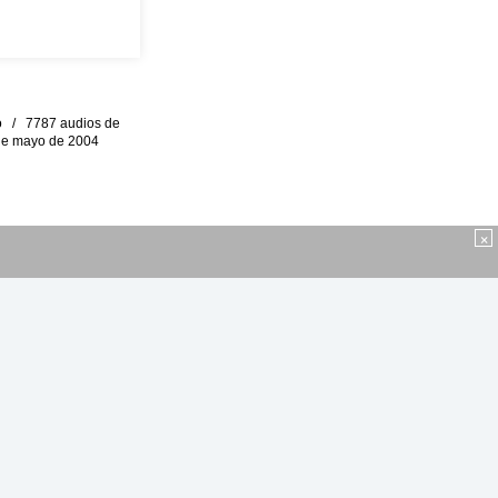
eo / 7787 audios de
0 de mayo de 2004
×
 educativo, mediante la
 voz y video, libros y