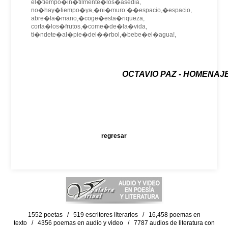
el�tiempo�in�tilmente�los�asedia,
no�hay�tiempo�ya,�ni�muro:��espacio,�espacio,
abre�la�mano,�coge�esta�riqueza,
corta�los�frutos,�come�de�la�vida,
ti�ndete�al�pie�del��rbol,�bebe�el�agua!,
OCTAVIO PAZ - HOMENAJ
regresar
1552 poetas / 519 escritores literarios / 16,458 poemas en
texto / 4356 poemas en audio y video / 7787 audios de literatura con