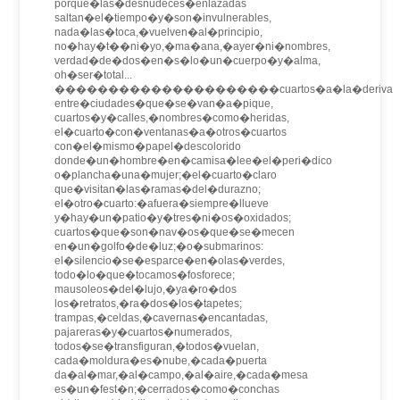
porque�las�desnudeces�enlazadas
saltan�el�tiempo�y�son�invulnerables,
nada�las�toca,�vuelven�al�principio,
no�hay�t��ni�yo,�ma�ana,�ayer�ni�nombres,
verdad�de�dos�en�s�lo�un�cuerpo�y�alma,
oh�ser�total...
���������������������cuartos�a�la�deriva
entre�ciudades�que�se�van�a�pique,
cuartos�y�calles,�nombres�como�heridas,
el�cuarto�con�ventanas�a�otros�cuartos
con�el�mismo�papel�descolorido
donde�un�hombre�en�camisa�lee�el�peri�dico
o�plancha�una�mujer;�el�cuarto�claro
que�visitan�las�ramas�del�durazno;
el�otro�cuarto:�afuera�siempre�llueve
y�hay�un�patio�y�tres�ni�os�oxidados;
cuartos�que�son�nav�os�que�se�mecen
en�un�golfo�de�luz;�o�submarinos:
el�silencio�se�esparce�en�olas�verdes,
todo�lo�que�tocamos�fosforece;
mausoleos�del�lujo,�ya�ro�dos
los�retratos,�ra�dos�los�tapetes;
trampas,�celdas,�cavernas�encantadas,
pajareras�y�cuartos�numerados,
todos�se�transfiguran,�todos�vuelan,
cada�moldura�es�nube,�cada�puerta
da�al�mar,�al�campo,�al�aire,�cada�mesa
es�un�fest�n;�cerrados�como�conchas