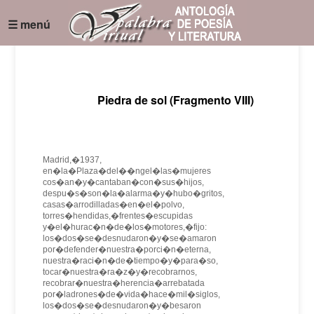
☰ menú
Piedra de sol (Fragmento VIII)
Madrid,�1937,
en�la�Plaza�del��ngel�las�mujeres
cos�an�y�cantaban�con�sus�hijos,
despu�s�son�la�alarma�y�hubo�gritos,
casas�arrodilladas�en�el�polvo,
torres�hendidas,�frentes�escupidas
y�el�hurac�n�de�los�motores,�fijo:
los�dos�se�desnudaron�y�se�amaron
por�defender�nuestra�porci�n�eterna,
nuestra�raci�n�de�tiempo�y�para�so,
tocar�nuestra�ra�z�y�recobrarnos,
recobrar�nuestra�herencia�arrebatada
por�ladrones�de�vida�hace�mil�siglos,
los�dos�se�desnudaron�y�besaron