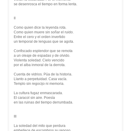
se desenrosca el tiempo en forma lenta.
II
Como quien dice la leyenda rota.
Como quien muere sin soñar el ruido.
Entre el cero y el orden invertido
un temporal de lenguas que se agota.
Confiscado esplendor que se remota
a un oleaje de espadas y de olvido.
Violenta soledad. Cielo vencido
por el alba inmoral de la derrota.
Cuenta de vidrios. Púa de la historia.
Llanto a perpetuidad. Casa vacía.
Templo sin regocijo ni memoria.
La cultura fugaz enmascarada.
El caracol sin aire. Poesía
en las ruinas del tiempo derrumbada.
III
La soledad del mito que perdura
embellece de escombros su reposo.