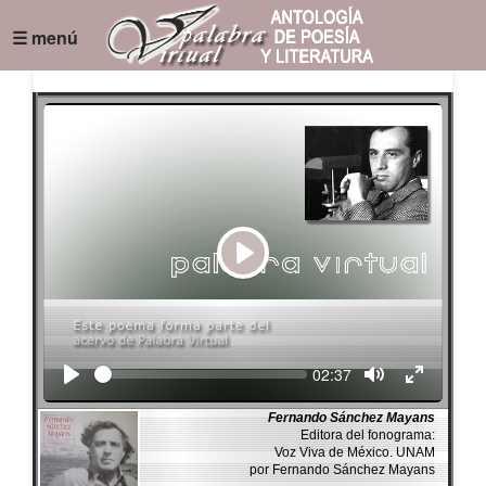
☰ menú
Play
Seek
Current
02:37
time
Fernando Sánchez Mayans
Editora del fonograma:
Voz Viva de México. UNAM
por Fernando Sánchez Mayans