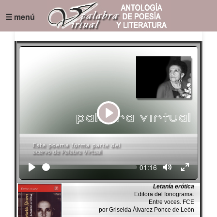
☰ menú
Play
Seek
Current
01:16
time
Letanía erótica
Editora del fonograma:
Entre voces. FCE
por Griselda Álvarez Ponce de León