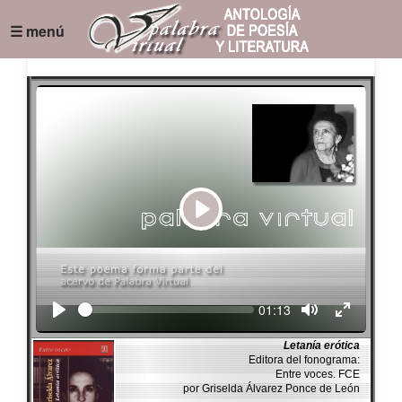
☰ menú
Play
Seek
Current
01:13
time
Letanía erótica
Editora del fonograma:
Entre voces. FCE
por Griselda Álvarez Ponce de León