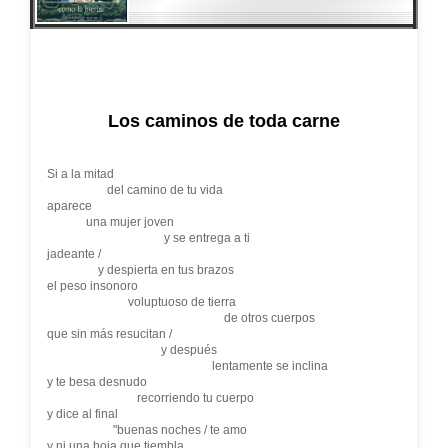
Los caminos de toda carne
Si a la mitad
del camino de tu vida
aparece
una mujer joven
y se entrega a ti
jadeante /
y despierta en tus brazos
el peso insonoro
voluptuoso de tierra
de otros cuerpos
que sin más resucitan /
y después
lentamente se inclina
y te besa desnudo
recorriendo tu cuerpo
y dice al final
"buenas noches / te amo
y ni una hoja que tiembla