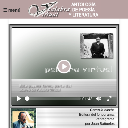
☰ menú
Play
Seek
Current
01:43
time
Como la hierba
Editora del fonograma:
Pentagrama
por Juan Bañuelos