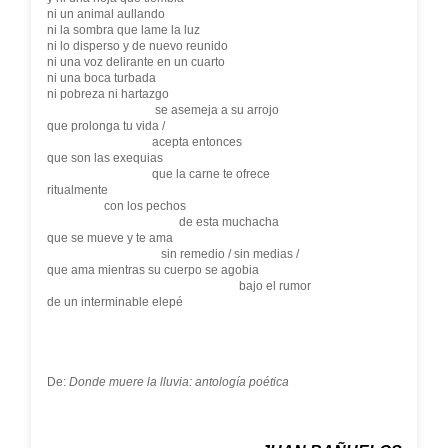
ni un animal aullando
ni la sombra que lame la luz
ni lo disperso y de nuevo reunido
ni una voz delirante en un cuarto
ni una boca turbada
ni pobreza ni hartazgo
se asemeja a su arrojo
que prolonga tu vida /
acepta entonces
que son las exequias
que la carne te ofrece
ritualmente
con los pechos
de esta muchacha
que se mueve y te ama
sin remedio / sin medias /
que ama mientras su cuerpo se agobia
bajo el rumor
de un interminable elepé
De:
Donde muere la lluvia: antología poética