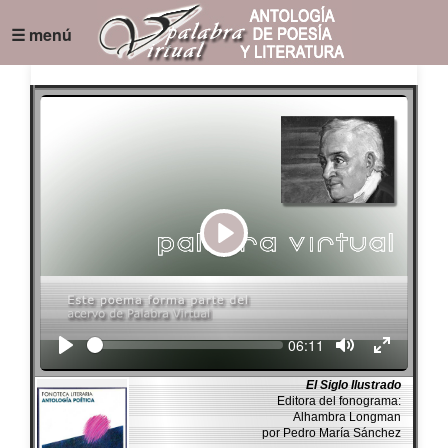
☰ menú
Play
Seek
Current
06:11
time
El Siglo Ilustrado
Editora del fonograma:
Alhambra Longman
por Pedro María Sánchez