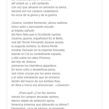
allí volaré yo, y allí cantando
con voz que atruene en derredor la sierra,
lanzaré por los campos castellanos
los ecos de la gloria y de la guerra.
¡Guerra, nombre tremendo, ahora sublime,
único asilo y sacrosanto escudo
al ímpetu sañudo
del fiero Atila que a Occidente oprime
¡Guerra, guerra, españoles! Es el Betis;
ved del Tercer Fernando alzarse airada
la augusta sombra; su divina frente
mostrar Gonzalo en la imperial Granada;
blandir el Cid su centelleante espada,
y allá sobre los altos Pirineos,
del hijo de Jimena
animarse los miembros giganteos.
En torvo ceño y desdeñosa pena,
ved cómo cruzan por los aires vanos;
y el valor exhalando que se encierra
dentro del hueco de sus tumbas frías,
en fiera y ronca voz pronuncian: «¡Guerra!»
¡Pues qué! ¿Con faz serena
vierais los campos devastar opimos,
eterno objeto de ambición ajena,
herencia inmensa que afanando os dimos?
Despertad, raza de héroes; el momento