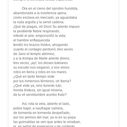
Ora en el cieno del oprobio hundida,
abandonada a la insolencia ajena,
como esclava en mercado, ya aguardaba
la ruda argolla y la servil cadena.
¡Qué de plagas, oh Dios! Su aliento impuro
la pestilente fiebre respirando,
infestó el aire, emponzoñó la vida;
el hambre enflaquecida
tendió los brazos lívidos, ahogando
cuanto el contagio perdonó; tres veces
de Jano el templo abrimos,
y a la trompa de Marte aliento dimos;
tres veces, ¡ay!, los dioses tutelares
su escudo nos negaron, y nos vimos
rotos en tierra y rotos en los mares.
¿Qué en tanto tiempo viste
por tus inmensos términos, oh Iberia?
¿Qué viste ya, sino funesto luto,
honda tristeza, sin igual miseria,
de tu vil servidumbre acerbo fruto?
Así, rota la vela, abierto el lado,
pobre bajel, a naufragar camina,
de tormenta en tormenta despeñado,
por los yermos del mar; ya ni en su popa
las guirnaldas se ven que antes le ornaban,
ni, en señal de esperanza y de contento,