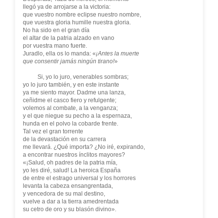
llegó ya de arrojarse a la victoria:
que vuestro nombre eclipse nuestro nombre,
que vuestra gloria humille nuestra gloria.
No ha sido en el gran día
el altar de la patria alzado en vano
por vuestra mano fuerte.
Juradlo, ella os lo manda: «
¡Antes la muerte
que consentir jamás ningún tirano!
»
Si, yo lo juro, venerables sombras;
yo lo juro también, y en este instante
ya me siento mayor. Dadme una lanza,
ceñidme el casco fiero y refulgente;
volemos al combate, a la venganza;
y el que niegue su pecho a la espernaza,
hunda en el polvo la cobarde frente.
Tal vez el gran torrente
de la devastación en su carrera
me llevará. ¿Qué importa? ¿No iré, expirando,
a encontrar nuestros ínclitos mayores?
«¡Salud, oh padres de la patria mía,
yo les diré, salud! La heroica España
de entre el estrago universal y los horrores
levanta la cabeza ensangrentada,
y vencedora de su mal destino,
vuelve a dar a la tierra amedrentada
su cetro de oro y su blasón divino».