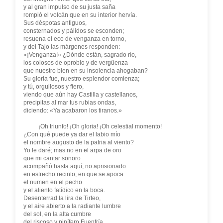
y al gran impulso de su justa saña
rompió el volcán que en su interior hervía.
Sus déspotas antiguos,
consternados y pálidos se esconden;
resuena el eco de venganza en torno,
y del Tajo las márgenes responden:
«¡Venganza!» ¿Dónde están, sagrado río,
los colosos de oprobio y de vergüenza
que nuestro bien en su insolencia ahogaban?
Su gloria fue, nuestro esplendor comienza;
y tú, orgullosos y fiero,
viendo que aún hay Castilla y castellanos,
precipitas al mar tus rubias ondas,
diciendo: «Ya acabaron los tiranos.»
¡Oh triunfo! ¡Oh gloria! ¡Oh celestial momento!
¿Con qué puede ya dar el labio mío
el nombre augusto de la patria al viento?
Yo le daré; mas no en el arpa de oro
que mi cantar sonoro
acompañó hasta aquí; no aprisionado
en estrecho recinto, en que se apoca
el numen en el pecho
y el aliento fatídico en la boca.
Desenterrad la lira de Tirteo,
y el aire abierto a la radiante lumbre
del sol, en la alta cumbre
del riscoso y pinífero Fuenfría,