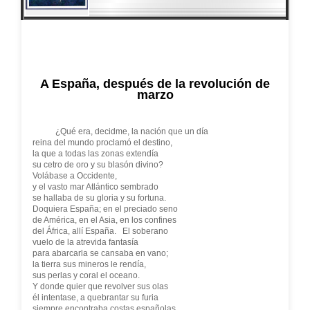
A España, después de la revolución de
marzo
¿Qué era, decidme, la nación que un día
reina del mundo proclamó el destino,
la que a todas las zonas extendía
su cetro de oro y su blasón divino?
Volábase a Occidente,
y el vasto mar Atlántico sembrado
se hallaba de su gloria y su fortuna.
Doquiera España; en el preciado seno
de América, en el Asia, en los confines
del África, allí España. El soberano
vuelo de la atrevida fantasía
para abarcarla se cansaba en vano;
la tierra sus mineros le rendía,
sus perlas y coral el oceano.
Y donde quier que revolver sus olas
él intentase, a quebrantar su furia
siempre encontraba costas españolas.