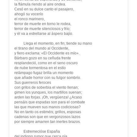
la flámula riendo al aire ondea.
Cesó en su dulce canto el pasajero,
ahogó su vocerío
el ronco marinero,
terror de muerte en torno le rodea,
terror de muerte silenciosos y frío;
y él va a estrellarse al áspero bajío.
Llega el momento, en fin; tiende su mano
el tirano del mundo al Occidente,
y fiero exclama: «El Occidente es mío».
Bárbaro gozo en su ceñuda frente
resplandeció, como en el seno oscuro
de nube tormentosa en el estío
relámpago fugaz brilla un momento
que añade horror con su fulgor sombrío.
Sus guerreros feroces
con gritos de soberbia el viento llenan;
gimen los yunques, los martillos suenan;
arden las forjas. ¡Oh, vergüenza! ¿Acaso
pensáis que espadas son para el combate
las que mueven sus manos codiciosas?
No en tanto os estiméis; grillos, esposas
cadenas son que en vergonzosos lazos
por siempre amarren tan inertes brazos.
Estremecióse España
del indigno rumor que cerca oía,