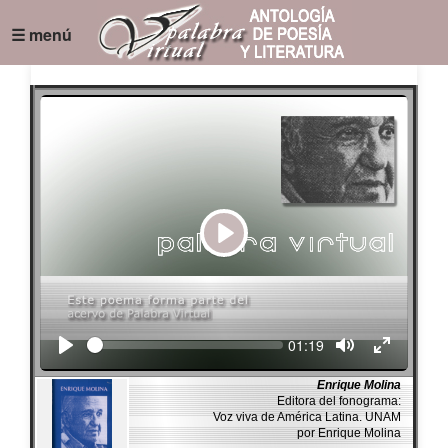
☰ menú
Play
Seek
Current
01:19
time
Enrique Molina
Editora del fonograma:
Voz viva de América Latina. UNAM
por Enrique Molina