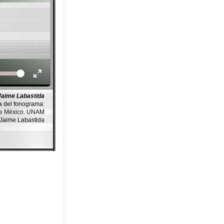
Volume
Jaime Labastida
a del fonograma:
de México. UNAM
 Jaime Labastida