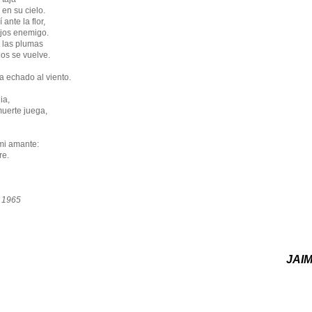
 en su cielo.
 ante la flor,
ejos enemigo.
e las plumas
los se vuelve.
a echado al viento.
ia,
muerte juega,
 mi amante:
re.
, 1965
JAI