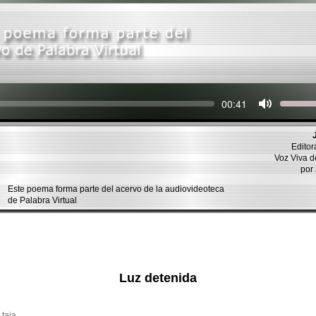
Seek
Current
00:41
time
Editor
Voz Viva 
por
Este poema forma parte del acervo de la audiovideoteca
de Palabra Virtual
Luz detenida
 taja