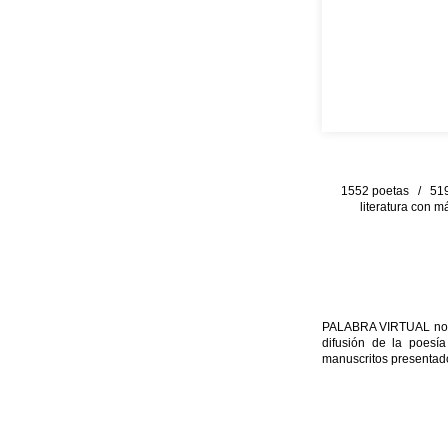
1552 poetas / 519 
literatura con m
PALABRA VIRTUAL no per
difusión de la poesía
manuscritos presentado