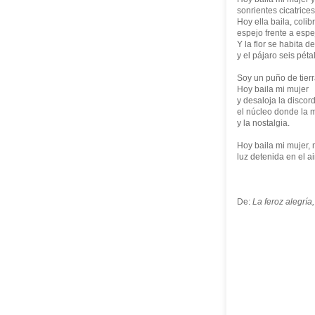
sonrientes cicatrices
Hoy ella baila, colibrí
espejo frente a esp
Y la flor se habita d
y el pájaro seis péta
Soy un puño de tierr
Hoy baila mi mujer
y desaloja la discord
el núcleo donde la 
y la nostalgia.
Hoy baila mi mujer,
luz detenida en el ai
De:
La feroz alegría