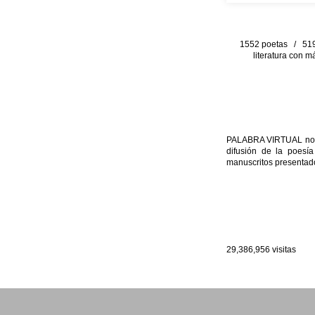
1552 poetas / 519 
literatura con m
PALABRA VIRTUAL no per
difusión de la poesía
manuscritos presentado
29,386,956
visitas