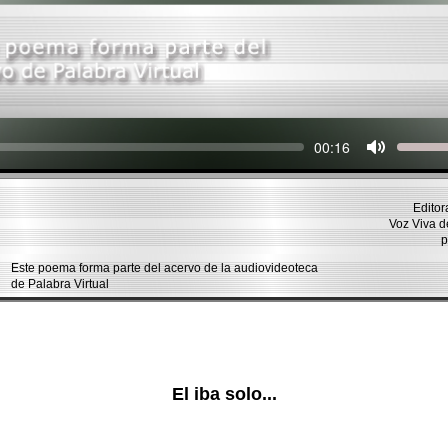
Seek
Current
00:16
time
Editor
Voz Viva 
p
Este poema forma parte del acervo de la audiovideoteca
de Palabra Virtual
El iba solo...