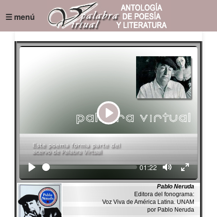
☰ menú
Play
Seek
Current
01:22
time
Pablo Neruda
Editora del fonograma:
Voz Viva de América Latina. UNAM
por Pablo Neruda