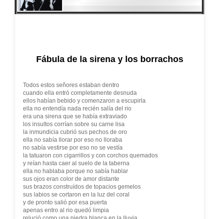
Fábula de la sirena y los borrachos
Todos estos señores estaban dentro
cuando ella entró completamente desnuda
ellos habían bebido y comenzaron a escupirla
ella no entendía nada recién salía del rio
era una sirena que se había extraviado
los insultos corrían sobre su carne lisa
la inmundicia cubrió sus pechos de oro
ella no sabía llorar por eso no lloraba
no sabía vestirse por eso no se vestía
la tatuaron con cigarrillos y con corchos quemados
y reían hasta caer al suelo de la taberna
ella no hablaba porque no sabía hablar
sus ojos eran color de amor distante
sus brazos construídos de topacios gemelos
sus labios se cortaron en la luz del coral
y de pronto salió por esa puerta
apenas entro al rio quedó limpia
relució como una piedra blanca en la lluvia