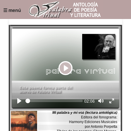
☰ menú
Play
Seek
Current
02:06
time
Mi palabra y mi voz (lectura antológica)
Editora del fonograma:
Harmony Ediciones Musicales
por Antonio Porpetta