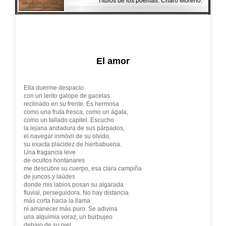
Títulos de los poemas: Charo Moreno.
El amor
Ella duerme despacio
con un lento galope de gacelas
reclinado en su frente. Es hermosa
como una fruta fresca, como un ágata,
como un tallado capitel. Escucho
la lejana andadura de sus párpados,
el navegar inmóvil de su olvido,
su exacta placidez de hierbabuena.
Una fragancia leve
de ocultos hontanares
me descubre su cuerpo, esa clara campiña
de juncos y laúdes
donde mis labios posan su algarada
fluvial, perseguidora. No hay distancia
más corta hacia la llama
ni amanecer más puro. Se adivina
una alquimia voraz, un burbujeo
debajo de su piel,