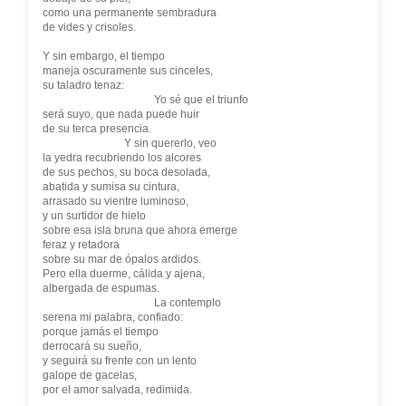
como una permanente sembradura
de vides y crisoles.
Y sin embargo, el tiempo
maneja oscuramente sus cinceles,
su taladro tenaz:
Yo sé que el triunfo
será suyo, que nada puede huir
de su terca presencia.
Y sin quererlo, veo
la yedra recubriendo los alcores
de sus pechos, su boca desolada,
abatida y sumisa su cintura,
arrasado su vientre luminoso,
y un surtidor de hielo
sobre esa isla bruna que ahora emerge
feraz y retadora
sobre su mar de ópalos ardidos.
Pero ella duerme, cálida y ajena,
albergada de espumas.
La contemplo
serena mi palabra, confiado:
porque jamás el tiempo
derrocará su sueño,
y seguirá su frente con un lento
galope de gacelas,
por el amor salvada, redimida.