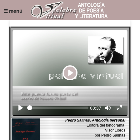
☰ menú
Play
Seek
Current
00:37
time
Pedro Salinas. Antología personal
Editora del fonograma:
Visor Libros
por Pedro Salinas