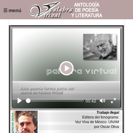
☰ menú
Play
Seek
Current
00:42
time
Trabajo Ilegal
Editora del fonograma:
Voz Viva de México. UNAM
por Oscar Oliva