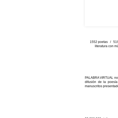
1552 poetas / 519 
literatura con m
PALABRA VIRTUAL no per
difusión de la poesía
manuscritos presentado