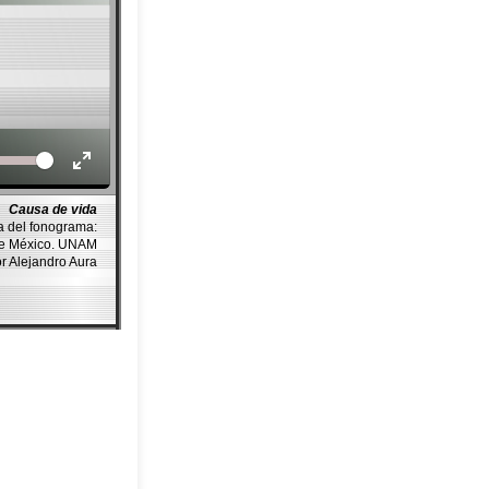
Volume
Causa de vida
a del fonograma:
de México. UNAM
or Alejandro Aura