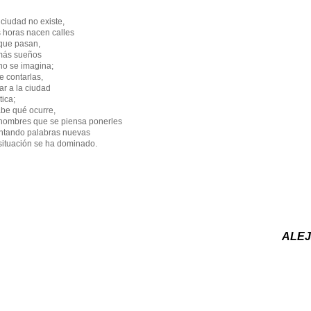
 ciudad no existe,
as horas nacen calles
 que pasan,
 más sueños
no se imagina;
e contarlas,
ar a la ciudad
tica;
abe qué ocurre,
 nombres que se piensa ponerles
entando palabras nuevas
 situación se ha dominado.
ALE