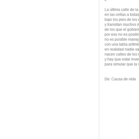
La última calle de la
en las orillas a tod
bajo los pies de los
y transitan muchos
de los que el gobier
por eso no es posibl
no es posible manej
con una tabla aritmé
en realidad nadie s
nacen calles de los
y hay que estar inv
para simular que la
De:
Causa de vida