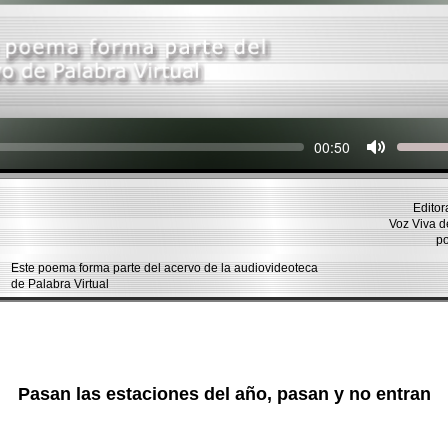
Seek
Current
00:50
time
Editor
Voz Viva 
p
Este poema forma parte del acervo de la audiovideoteca
de Palabra Virtual
Pasan las estaciones del año, pasan y no entran