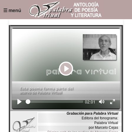
☰ menú
Play
Seek
Current
02:01
time
Grabación para Palabra Virtual
Editora del fonograma:
Palabra Virtual
por Marcelo Cejas