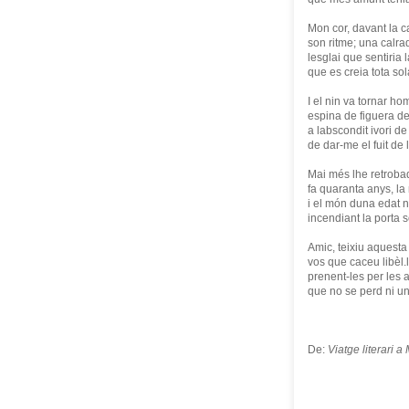
Mon cor, davant la 
son ritme; una calra
lesglai que sentiria
que es creia tota so
I el nin va tornar h
espina de figuera d
a labscondit ivori d
de dar-me el fuit de 
Mai més lhe retroba
fa quaranta anys, l
i el món duna edat 
incendiant la porta 
Amic, teixiu aquesta
vos que caceu libèl.
prenent-les per les 
que no se perd ni un
De:
Viatge literari a