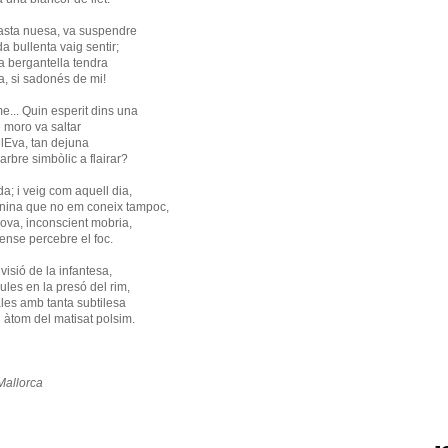
casta nuesa, va suspendre
da bullenta vaig sentir;
 la bergantella tendra
la, si sadonés de mi!
ome... Quin esperit dins una
e moro va saltar
e lEva, tan dejuna
larbre simbòlic a flairar?
da; i veig com aquell dia,
a nina que no em coneix tampoc,
nova, inconscient mobria,
sense percebre el foc.
 visió de la infantesa,
lules en la presó del rim,
ales amb tanta subtilesa
 àtom del matisat polsim.
 Mallorca