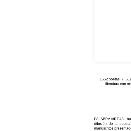
1552 poetas / 519 
literatura con m
PALABRA VIRTUAL no per
difusión de la poesía
manuscritos presentado