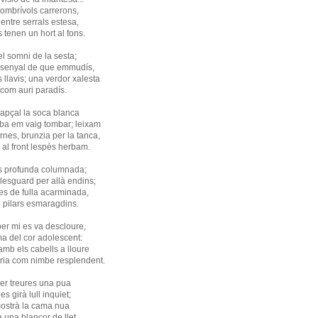
dombrívols carrerons,
r, entre serrals estesa,
s tenen un hort al fons.
el somni de la sesta;
a senyal de que emmudís,
s llavis; una verdor xalesta
a com auri paradís.
, capçal la soca blanca
erba em vaig tombar; leixam
rnes, brunzia per la tanca,
s al front lespès herbam.
es profunda columnada;
, lesguard per allà endins;
les de fulla acarminada,
e pilars esmaragdins.
per mi es va descloure,
ma del cor adolescent:
amb els cabells a lloure
feria com nimbe resplendent.
er treures una pua
es girà lull inquiet;
, mostrà la cama nua
 una blancor de llet.