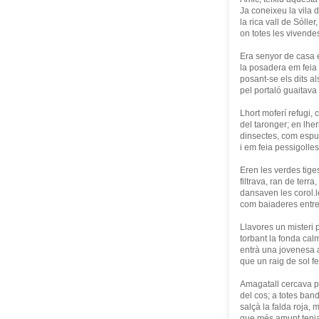
Ja coneixeu la vila 
la rica vall de Sólle
on totes les vivende
Era senyor de casa 
la posadera em fei
posant-se els dits al
pel portaló guaitav
Lhort moferí refugi
del taronger; en lh
dinsectes, com espu
i em feia pessigolle
Eren les verdes tig
filtrava, ran de terra
dansaven les corol.
com baiaderes entr
Llavores un misteri 
torbant la fonda cal
entrà una jovenesa 
que un raig de sol 
Amagatall cercava p
del cos; a totes band
salçà la falda roja
que més amunt tenia