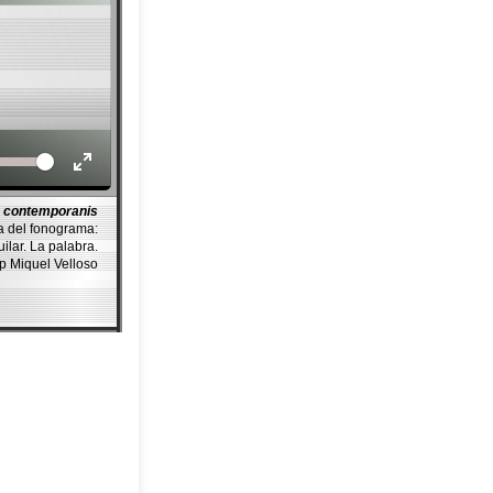
Volume
s contemporanis
a del fonograma:
lar. La palabra.
ep Miquel Velloso