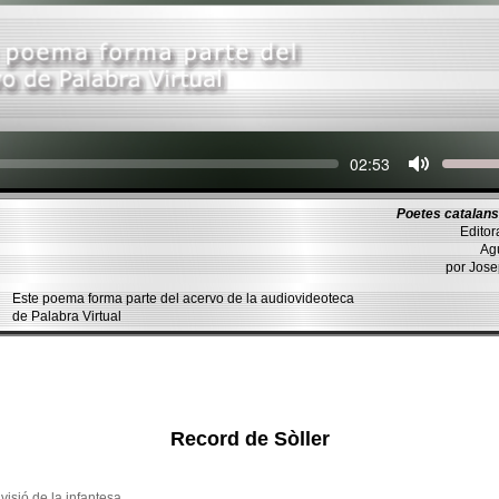
Seek
Current
02:53
time
Poetes catalan
Editor
Agui
por Jos
Este poema forma parte del acervo de la audiovideoteca
de Palabra Virtual
Record de Sòller
visió de la infantesa...