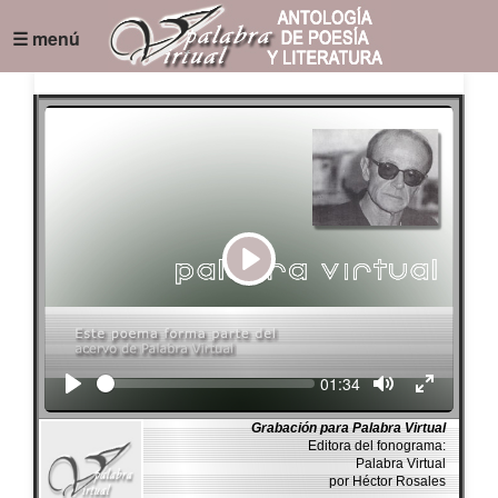
☰ menú
Play
Seek
Current
01:34
time
Grabación para Palabra Virtual
Editora del fonograma:
Palabra Virtual
por Héctor Rosales