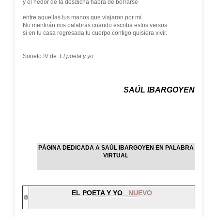
y el hedor de la desdicha habrá de borrarse
entre aquellas tus manos que viajaron por mí.
No mentirán mis palabras cuando escriba estos versos
si en tu casa regresada tu cuerpo contigo quisiera vivir.
Soneto IV de:
El poeta y yo
SAÚL IBARGOYEN
PÁGINA DEDICADA A SAÚL IBARGOYEN EN PALABRA
VIRTUAL
EL POETA Y YO
NUEVO