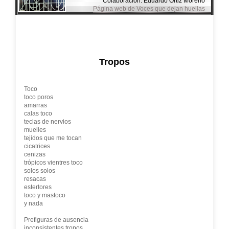
Colaboración: Eduardo Ortiz Moreno
Página web de Voces que dejan huellas
Tropos
Toco
toco poros
amarras
calas toco
teclas de nervios
muelles
tejidos que me tocan
cicatrices
cenizas
trópicos vientres toco
solos solos
resacas
estertores
toco y mastoco
y nada
Prefiguras de ausencia
inconsistentes tropos