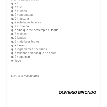
qué tú
qué qué
qué quenas
qué hondonadas
qué máscaras
qué soledades huecas
qué sí qué no
qué sino que me destempla el toque
qué reflejos
qué fondos
qué materiales brujos
qué llaves
qué ingredientes nocturnos
qué fallebas heladas que no abren
qué nada toco
en todo
De:
En la masmédula
OLIVERIO GIRONDO