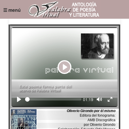
☰ menú
Play
Seek
Current
01:19
time
Oliverio Girondo por él mismo
Editora del fonograma:
AMB Discográfica
por Oliverio Girondo