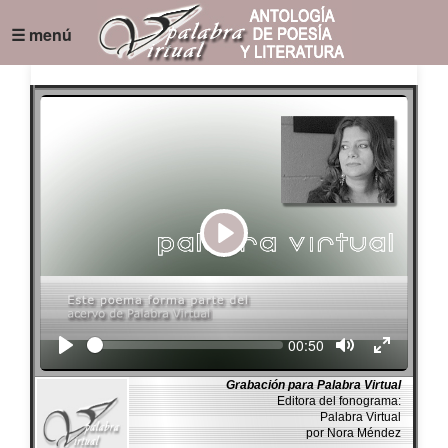
☰ menú
Play
Seek
Current
00:50
time
Grabación para Palabra Virtual
Editora del fonograma:
Palabra Virtual
por Nora Méndez