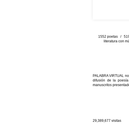
1552 poetas / 519 
literatura con m
PALABRA VIRTUAL no per
difusión de la poesía
manuscritos presentado
29,389,677
visitas