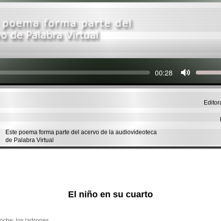
Seek
Current
00:28
time
Editor
Este poema forma parte del acervo de la audiovideoteca
de Palabra Virtual
El niño en su cuarto
oche: los ladrones