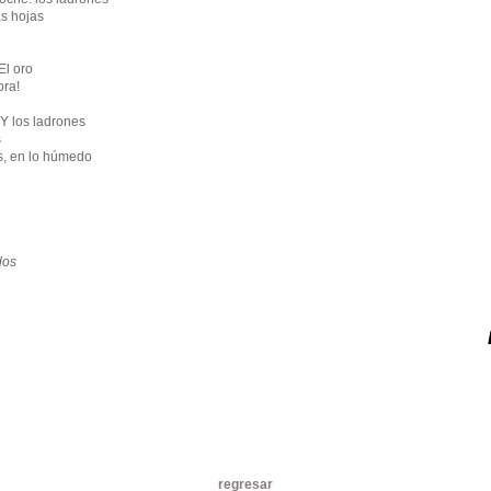
as hojas
ro
bra!
drones
s
s, en lo húmedo
dos
regresar