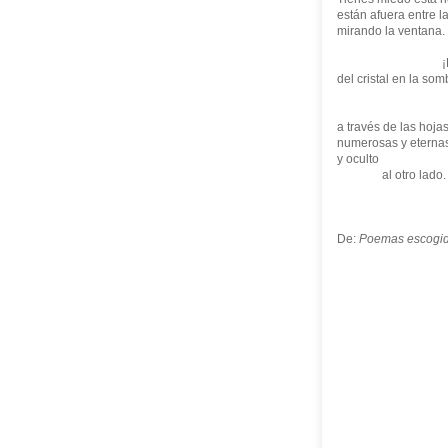
están afuera entre l
mirando la ventana.
¡El o
del cristal en la som
Y los la
a través de las hoja
numerosas y eterna
y oculto
al otro lado.
De:
Poemas escogi