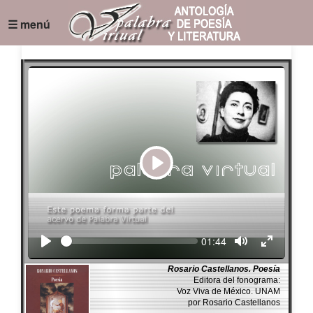
☰ menú
Play
Seek
Current
01:44
time
Rosario Castellanos. Poesía
Editora del fonograma:
Voz Viva de México. UNAM
por Rosario Castellanos