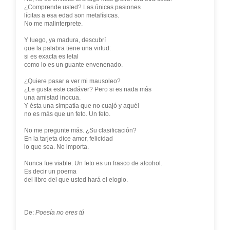
¿Comprende usted? Las únicas pasiones
lícitas a esa edad son metafísicas.
No me malinterprete.
Y luego, ya madura, descubrí
que la palabra tiene una virtud:
si es exacta es letal
como lo es un guante envenenado.
¿Quiere pasar a ver mi mausoleo?
¿Le gusta este cadáver? Pero si es nada más
una amistad inocua.
Y ésta una simpatía que no cuajó y aquél
no es más que un feto. Un feto.
No me pregunte más. ¿Su clasificación?
En la tarjeta dice amor, felicidad
lo que sea. No importa.
Nunca fue viable. Un feto es un frasco de alcohol.
Es decir un poema
del libro del que usted hará el elogio.
De:
Poesía no eres tú