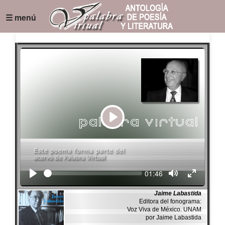
☰ menú
Play
Seek
Current
01:46
time
Jaime Labastida
Editora del fonograma:
Voz Viva de México. UNAM
por Jaime Labastida