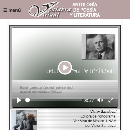
☰ menú
Play
Seek
Current
00:27
time
Víctor Sandoval
Editora del fonograma:
Voz Viva de México. UNAM
por Víctor Sandoval