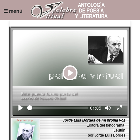
☰ menú
Play
Seek
Current
01:05
time
Jorge Luis Borges de mi propia voz
Editora del fonograma:
Leutún
por Jorge Luis Borges