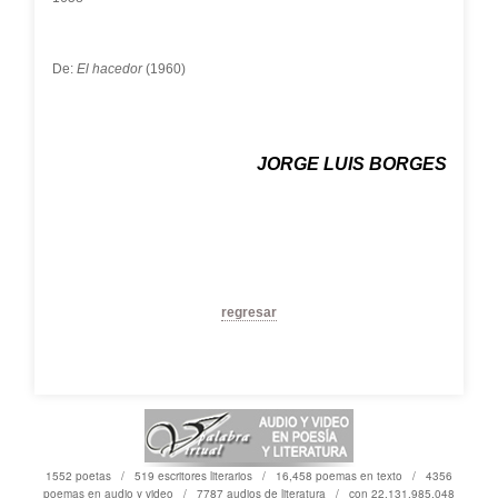
De:
El hacedor
(1960)
JORGE LUIS BORGES
regresar
1552 poetas / 519 escritores literarios / 16,458 poemas en texto / 4356
poemas en audio y video / 7787 audios de literatura / con 22,131,985,048