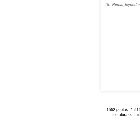
De:
Rimas, leyendas
1552 poetas / 519 
literatura con m