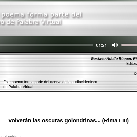
Seek
Current
01:21
time
Gustavo Adolfo Béquer. R
Editor
p
Este poema forma parte del acervo de la audiovideoteca
de Palabra Virtual
Volverán las oscuras golondrinas... (Rima LIII)
s golondrinas