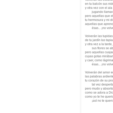
en tu balcón sus nid
y otra vez con el ala
jugando llamar
pero aquellas que e
tu hermosura y mi di
aquellas que apren
ésas... ¡no volve
Volverán las tupida
de tu jardín las tapia
y otra vez a la tard
sus flores se abr
pero aquellas cuaja
cuyas gotas mirába
y caer, como lágrimas
ésas... ¡no volve
Volverán del amor e
las palabras ardient
tu corazón de su pr
tal vez desperta
pero mudo y absorto 
como se adora a Dios
como yo te he queri
¡así no te querr