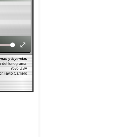
Volume
imas y leyendas
a del fonograma:
Yoyo USA
or Favio Camero