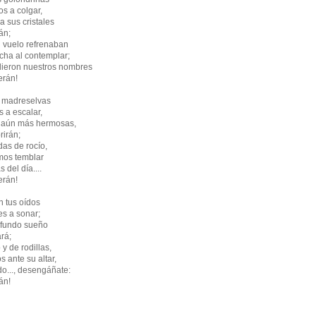
os a colgar,
 a sus cristales
án;
l vuelo refrenaban
cha al contemplar;
dieron nuestros nombres
rán!
s madreselvas
s a escalar,
e, aún más hermosas,
irán;
das de rocío,
mos temblar
 del día....
rán!
n tus oídos
es a sonar;
ofundo sueño
rá;
y de rodillas,
 ante su altar,
do..., desengáñate:
án!