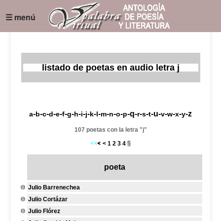
☰ menú
listado de poetas en audio letra j
-
-
-
-
-
-
-
-
-
-
-
-
-
-
-
-q-
-
-
-u-
-
-
-
-z
a
b
c
d
e
f
g
h
i
j
k
l
m
n
o
p
r
s
t
v
w
x
y
107 poetas con la letra "j"
<
1
2
3
4
5
poeta
Julio Barrenechea
Julio Cortázar
Julio Flórez