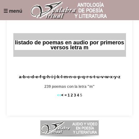
☰ menú
listado de poemas en audio por primeros
versos letra m
-
-
-
-
-
-
-
-
-
-
-
-
-
-
-
-
-
-
-
-
-
-
-
-
-
a
b
c
d
e
f
g
h
i
j
k
l
m
n
o
p
q
r
s
t
u
v
w
x
y
z
239 poemas con la letra "m"
<
1
2
3
4
5