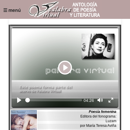
☰ menú
Play
Seek
Current
04:26
time
Poesía femenina
Editora del fonograma:
Luzam
por María Teresa Aviña