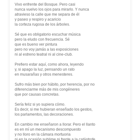
Vivo enfrente del Bosque. Pero casi
nunca vuelvo los ojos para mirarlo. Y nunca
atravieso la calle que me separa de él
y paseo y respiro y acaricio
la corteza rugosa de los árboles.
Sé que es obligatorio escuchar música
pero la eludo con frecuencia. Sé
que es bueno ver pintura
pero no voy jamás a las exposiciones
ni al estreno teatral ni al cine-club.
Prefiero estar aquí, como ahora, leyendo
y, si apago la luz, pensando un rato
en musarañas y otros menesteres.
Sufro más bien por hábito, por herencia, por no
diferenciarme más de mis congéneres
que por causas concretas.
Sería feliz si yo supiera cómo.
Es decir, si me hubieran enseñado los gestos,
los parlamentos, las decoraciones.
En cambio me enseñaron a llorar. Pero el llanto
es en mí un mecanismo descompuesto
y no lloro en la cámara mortuoria
ni en la ocasión sublime ni frente a la catástrofe.