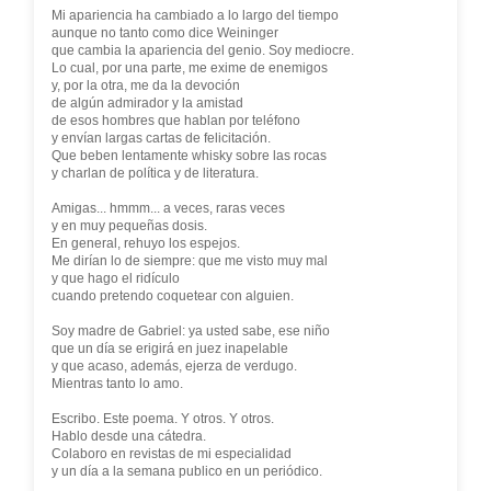
Mi apariencia ha cambiado a lo largo del tiempo
aunque no tanto como dice Weininger
que cambia la apariencia del genio. Soy mediocre.
Lo cual, por una parte, me exime de enemigos
y, por la otra, me da la devoción
de algún admirador y la amistad
de esos hombres que hablan por teléfono
y envían largas cartas de felicitación.
Que beben lentamente whisky sobre las rocas
y charlan de política y de literatura.
Amigas... hmmm... a veces, raras veces
y en muy pequeñas dosis.
En general, rehuyo los espejos.
Me dirían lo de siempre: que me visto muy mal
y que hago el ridículo
cuando pretendo coquetear con alguien.
Soy madre de Gabriel: ya usted sabe, ese niño
que un día se erigirá en juez inapelable
y que acaso, además, ejerza de verdugo.
Mientras tanto lo amo.
Escribo. Este poema. Y otros. Y otros.
Hablo desde una cátedra.
Colaboro en revistas de mi especialidad
y un día a la semana publico en un periódico.