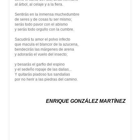
al árbol, al celaje y a la fiera.
Sentirás en la inmensa muchedumbre
de seres y de cosas tu ser mismo;
serás todo pavor con el abismo
y serás todo orgullo con la cumbre.
Sacudirá tu amor el polvo infecto
que macula el blancor de la azucena,
bendecirás las márgenes de arena
y adorarás el vuelo del insecto;
y besarás el garfio del espino
y el sedeño ropaje de las dalias...
Y quitarás piadoso tus sandalias
por no herir a las piedras del camino.
ENRIQUE GONZÁLEZ MARTÍNEZ