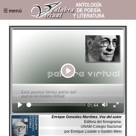
☰ menú
Play
Seek
Current
01:44
time
Enrique González Martínez. Voz del autor
Editora del fonograma:
UNAM-Colegio Nacional
por Enrique Lizalde o Gastón Melo