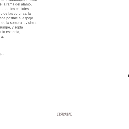
 la rama del álamo,
a en los cristales.
o de las cortinas, la
ace posible al espejo
 de la sombra levísima.
rrumpe, y sopla
 la estancia,
ra.
dos
regresar