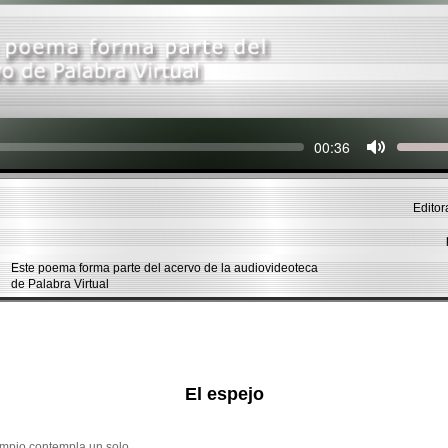
Seek
Current
00:36
time
Editor
Este poema forma parte del acervo de la audiovideoteca
de Palabra Virtual
El espejo
limpio contempla un solo