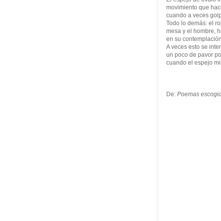
movimiento que hace
cuando a veces golpe
Todo lo demás: el roj
mesa y el hombre, h
en su contemplación
A veces esto se inte
un poco de pavor por
cuando el espejo mi
De:
Poemas escogi