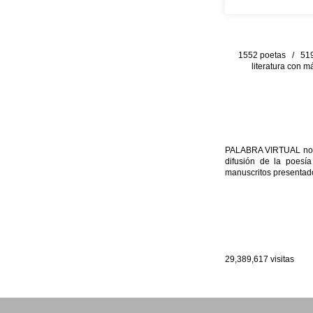
1552 poetas / 519 
literatura con m
PALABRA VIRTUAL no per
difusión de la poesía
manuscritos presentado
29,389,617
visitas