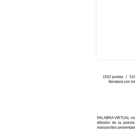
1552 poetas / 519 
literatura con m
PALABRA VIRTUAL no per
difusión de la poesía
manuscritos presentado