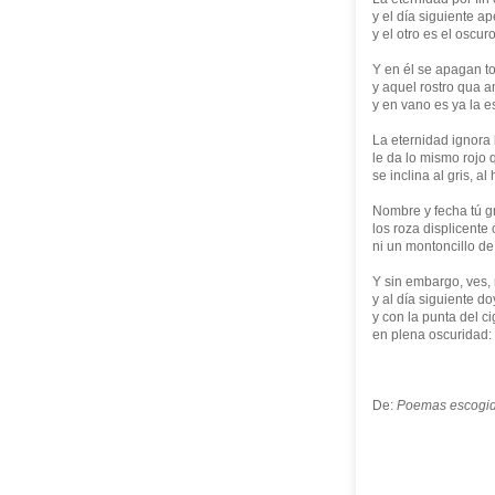
y el día siguiente 
y el otro es el oscuro
Y en él se apagan t
y aquel rostro qua
y en vano es ya la e
La eternidad ignora
le da lo mismo rojo q
se inclina al gris, al
Nombre y fecha tú g
los roza displicente
ni un montoncillo d
Y sin embargo, ves, 
y al día siguiente d
y con la punta del c
en plena oscuridad: 
De:
Poemas escogi