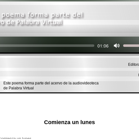
Seek
Current
01:06
time
Editor
Este poema forma parte del acervo de la audiovideoteca
de Palabra Virtual
Comienza un lunes
n comienza un lunes