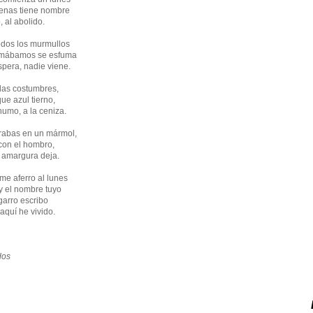
apenas tiene nombre
, al abolido.
odos los murmullos
 amábamos se esfuma
spera, nadie viene.
 las costumbres,
ue azul tierno,
 humo, a la ceniza.
rabas en un mármol,
 con el hombro,
e amargura deja.
me aferro al lunes
oy el nombre tuyo
igarro escribo
aquí he vivido.
dos