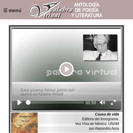
☰ menú
Play
Seek
Current
00:50
time
Causa de vida
Editora del fonograma:
Voz Viva de México. UNAM
por Alejandro Aura