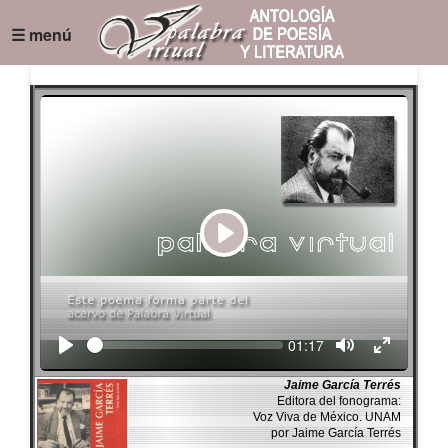
☰ menú
Play
Seek
Current
01:17
time
Jaime García Terrés
Editora del fonograma:
Voz Viva de México. UNAM
por Jaime García Terrés