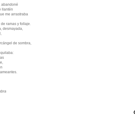
o, abandoné
 llantén
que me arrastraba
de ramas y follaje.
a, desmayada,
,
arcángel de sombra,
quilaba:
ras
e,
ón
llameantes.
mbra