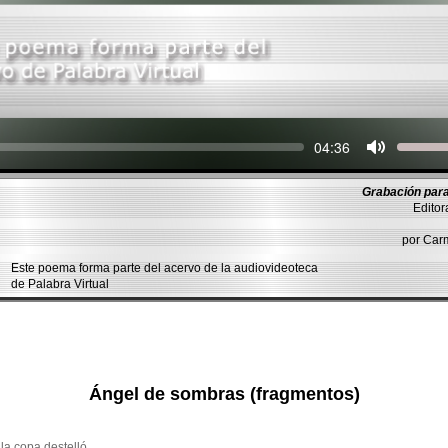
Seek
Current
04:36
time
Grabación para
Editor
por Ca
Este poema forma parte del acervo de la audiovideoteca
de Palabra Virtual
Ángel de sombras (fragmentos)
la copa destelló