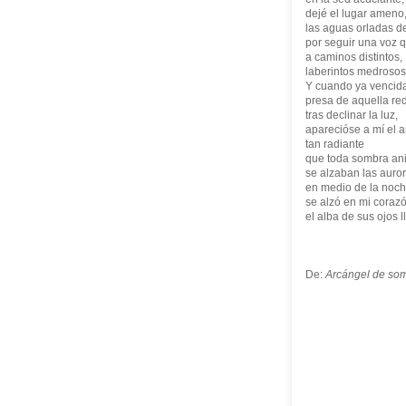
dejé el lugar amen
las aguas orladas de
por seguir una voz 
a caminos distintos,
laberintos medrosos 
Y cuando ya vencid
presa de aquella red
tras declinar la luz,
aparecióse a mí el 
tan radiante
que toda sombra ani
se alzaban las auro
en medio de la noch
se alzó en mi coraz
el alba de sus ojos 
De:
Arcángel de so