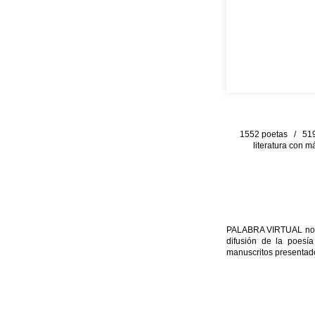
1552 poetas / 519 
literatura con m
PALABRA VIRTUAL no per
difusión de la poesía
manuscritos presentado