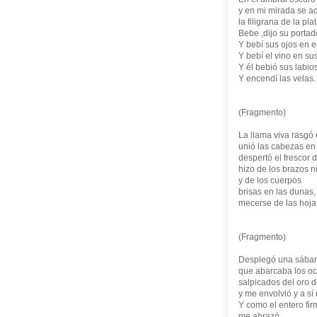
y en mi mirada se a
la filigrana de la plat
Bebe ,dijo su portad
Y bebí sus ojos en el
Y bebí el vino en sus
Y él bebió sus labio
Y encendí las velas.
(Fragmento)
La llama viva rasgó e
unió las cabezas en
despertó el frescor 
hizo de los brazos n
y de los cuerpos
brisas en las dunas,
mecerse de las hoja
(Fragmento)
Desplegó una sában
que abarcaba los oc
salpicados del oro d
y me envolvió y a sí
Y como el entero fi
me abrazó.