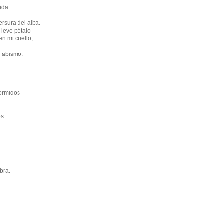
vida
ersura del alba.
 leve pétalo
en mi cuello,
e abismo.
ormidos
os
a
bra.