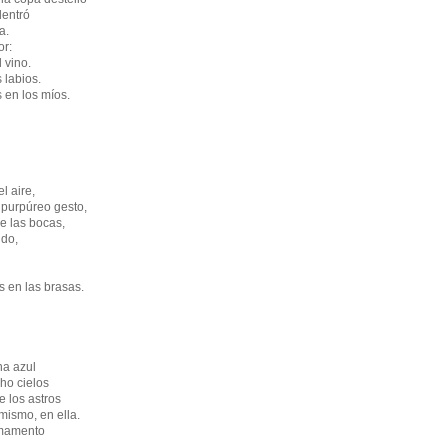
dentró
a.
or:
 vino.
 labios.
s en los míos.
l aire,
 purpúreo gesto,
de las bocas,
ido,
s en las brasas.
a azul
ho cielos
e los astros
 mismo, en ella.
rmamento