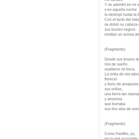
Y se adentró en mi 
y en aquella noche
la deshojó hasta la t
Con el tacto del más
se dobló su cabeza 
sus bucles negros
emitían un aroma d
(Fragmento)
Desde sus brazos d
ríos de sueño
asaltaron mi boca.
La orilla de mis labi
floreció
y lleno de amapolas
sus orillas,
una tierra tan mans
y amorosa
que borraba
sus dos alas de som
(Fragmento)
Como Panfilio, yo,
en la sed acuciante,