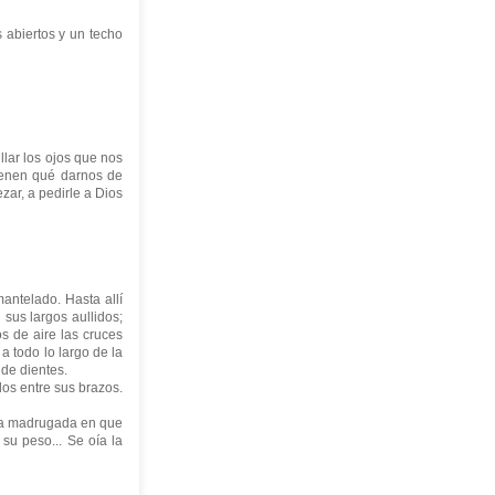
abiertos y un techo
illar los ojos que nos
tienen qué darnos de
zar, a pedirle a Dios
ntelado. Hasta allí
sus largos aullidos;
s de aire las cruces
 todo lo largo de la
de dientes.
os entre sus brazos.
a madrugada en que
 su peso... Se oía la