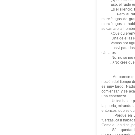
Eso, el ruido e
Es el silencio. 
Pero al rato oí 
murciélagos de gra
murciélagos se hubie
su cántaro al hombro
¿Qué quieren? l
 Una de ellas re
Vamos por agu
Las vi paradas fr
cántaros.
 No, no se me olv
...¿No cree que es
Me parece que ust
noción del tiempo de
es muy largo. Nadi
comienzan y se acab
una esperanza.
Usted ha de pensar
la puerta, mirando l
entonces todo se que
Porque en Luvina 
fuerzas, casi trabad
Como quien dice, peg
Sólo quedan los p
de vez en cuando c