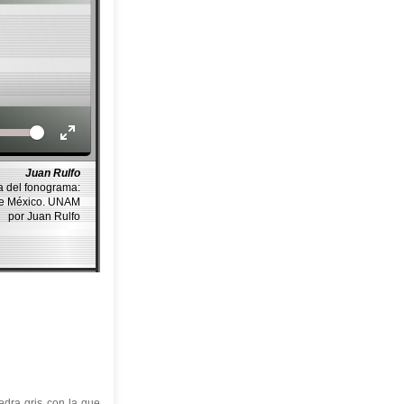
Volume
Juan Rulfo
a del fonograma:
de México. UNAM
por Juan Rulfo
edra gris con la que