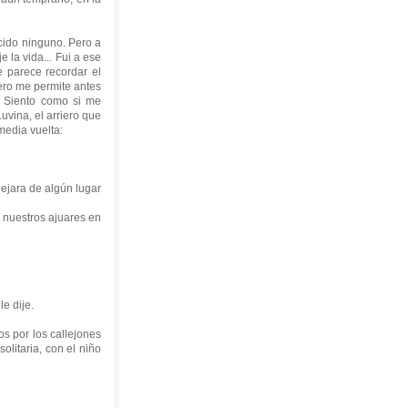
cido ninguno. Pero a
 la vida... Fui a ese
e parece recordar el
Pero me permite antes
. Siento como si me
uvina, el arriero que
media vuelta:
ejara de algún lugar
 nuestros ajuares en
e dije.
s por los callejones
olitaria, con el niño