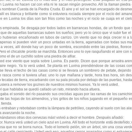
n Luvina no hacen cal con ella ni le sacan ningún provecho. Allí la llaman piedra
a nombran Cuesta de la Piedra Cruda. El aire y el sol se han encargado de desm
 allí es blanca y brillante como si estuviera rociada siempre por el rocío del ama
e en Luvina los días son tan fríos como las noches y el rocío se cuaja en el cie
empinada. Se desgaja por todos lados en barrancas hondas, de un fondo que se
que de aquellas barrancas suben los sueños; pero yo lo único que vi subir fue el 
lo hubieran encañonado en tubos de carrizo. Un viento que no deja crecer ni a 
ue apenas si pueden vivir un poco untadas en la tierra, agarradas con todas sus 
 a veces, allí donde hay un poco de sombra, escondido entre las piedras, florece 
ero el chicalote pronto se marchita. Entonces uno lo oye rasguñando el aire con 
mo el de un cuchillo sobre una piedra de afilar.
se viento que sopla sobre Luvina. Es pardo. Dicen que porque arrastra arena
 aire negro. Ya lo verá usted. Se planta en Luvina prendiéndose de las cosas com
se lleva el techo de las casas como si se llevara un sombrero de petate, dejando 
 rasca como si tuviera uñas: uno lo oye mañana y tarde, hora tras hora, sin de
tecatas de tierra, escarbando con su pala picuda por debajo de las puertas, hasta s
usiera a remover los goznes de nuestros mismos huesos. Ya lo verá usted.
e hablaba se quedó callado un rato, mirando hacia afuera.
 el sonido del río pasando sus crecidas aguas por las ramas de los camichine
 las hojas de los almendros, y los gritos de los niños jugando en el pequeño e
a tienda.
aban y rebotaban contra la lámpara de petróleo, cayendo al suelo con las al
avanzando la noche.
danos otras dos cervezas más! volvió a decir el hombre. Después añadió:
Nunca verá usted un cielo azul en Luvina. Allí todo el horizonte está desteñido;
sa que no se borra nunca. Todo el lomerío pelón, sin un árbol, sin una cosa verd
en el calín ceniciento. Usted verá eso: aquellos cerros apagados como si estuvier