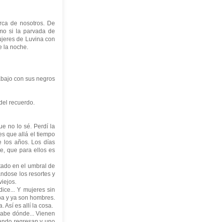
ca de nosotros. De
mo si la parvada de
mujeres de Luvina con
e la noche.
bajo con sus negros
el recuerdo.
 no lo sé. Perdí la
es que allá el tiempo
 los años. Los días
e, que para ellos es
tado en el umbral de
ándose los resortes y
viejos.
ce... Y mujeres sin
lba y ya son hombres.
Así es allí la cosa.
abe dónde... Vienen
ando regresan y uno