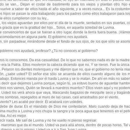
 se van... Dejan el costal de bastimento para los viejos y plantan otro hijo 
vuelve a saber de ellos hasta el año siguiente, y a veces nunca... Es la costumbre. 
s hijos se pasan la vida trabajando para los padres como ellos trabajaron para l
e ellos cumplieron con su ley...
s viejos aguardan por ellos por el día de la muerte, sentados en sus puertas, co
 gracia que es la gratitud del hijo... Solos, en aquella soledad de Luvina.
nvencerlos de que se fueran a otro lugar, donde la tierra fuera buena. ¡Vámonos 
acomodarnos en alguna parte. El gobierno nos ayudará.
in parpadear, mirándome desde el fondo de sus ojos, de los que sólo se asoma
bierno nos ayudará, profesor? ¿Tú no conoces al gobierno?
.
 lo conocemos. Da esa casualidad. De lo que no sabemos nada es de la madre 
 la Patria. Ellos movieron la cabeza diciendo que no. Y se rieron. Fue la única 
. Pelaron los dientes molenques y me dijeron que no, que el gobierno no tenía ma
¿sabe usted? El señor ese sólo se acuerda de ellos cuando alguno de los 
 abajo. Entonces manda por él hasta Luvina y se lo matan. De ahí en más no saben 
ecir que dejemos Luvina porque, según tú, ya estuvo bueno de aguantar hambre
sotros nos vamos, Quién se llevará a nuestros muertos? Ellos viven aquí y no podem
ted los verá ahora que vaya, Mascando bagazos de mezquite seco y tragándos
o sombras, repegados al muro de las casas. casi arrastrados por el viento.
to? Les acabé por decir. Él acabará con ustedes.
 de durar. Es el mandato de Dios me contestaron. Malo cuando deja de hac
rrima mucho a Luvina y nos chupa la sangre y la poca agua que tenemos en el pelle
riba. Así es mejor.
r nada. Me salí de Luvina y no he vuelto ni pienso regresar.
aromas que da el mundo. Usted va para allá ahora, dentro de pocas horas. Tal 
ijeron a mí lo mismo: Usted va a ir a San Juan Luvina.