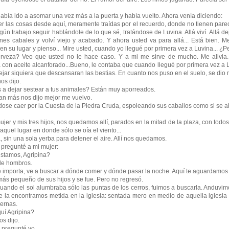
 ido a asomar una vez más a la puerta y había vuelto. Ahora venía diciendo:
las cosas desde aquí, meramente traídas por el recuerdo, donde no tienen pare
ún trabajo seguir hablándole de lo que sé, tratándose de Luvina. Allá viví. Allá deje
ones cabales y volví viejo y acabado. Y ahora usted va para allá... Está bien. M
en su lugar y pienso... Mire usted, cuando yo llegué por primera vez a Luvina... ¿
veza? Veo que usted no le hace caso. Y a mi me sirve de mucho. Me alivia
con aceite alcanforado...Bueno, le contaba que cuando llegué por primera vez a L
ejar siquiera que descansaran las bestias. En cuanto nos puso en el suelo, se dio 
s dijo.
dejar sestear a tus animales? Están muy aporreados.
 más nos dijo mejor me vuelvo.
 caer por la Cuesta de la Piedra Cruda, espoleando sus caballos como si se al
 y mis tres hijos, nos quedamos allí, parados en la mitad de la plaza, con todos
aquel lugar en donde sólo se oía el viento...
n una sola yerba para detener el aire. Allí nos quedamos.
regunté a mi mujer:
tamos, Agripina?
e hombros.
mporta, ve a buscar a dónde comer y dónde pasar la noche. Aquí te aguardamos l
 pequeño de sus hijos y se fue. Pero no regresó.
do el sol alumbraba sólo las puntas de los cerros, fuimos a buscarla. Anduvimo
 la encontramos metida en la iglesia: sentada mero en medio de aquella iglesia s
iernas.
í Agripina?
s dijo.
pregunté yo.