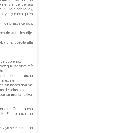
en el vientre de sus
Allí le dicen la ley,
os suyos y como quién
n los brazos caídos,
de aquí! les dije.
ba una lucecita allá
de gobierno.
vez que he visto reír
dre.
muchachos ha hecho
si existe.
s sin necesidad me
os dejarlos solos.
e su propia saliva.
er aire. Cuando eso
jo. El aire hace que
vez ya se cumplieron