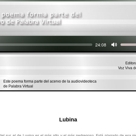
Seek
Current
24:08
time
Editor
Voz Viva 
Este poema forma parte del acervo de la audiovideoteca
de Palabra Virtual
Lubina
 del sur, el de Luvina es el más alto y el más pedregoso. Está plagado de esa pi