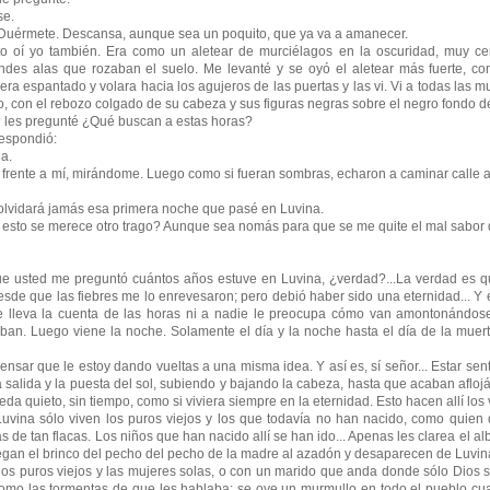
se.
Duérmete. Descansa, aunque sea un poquito, que ya va a amanecer.
yo también. Era como un aletear de murciélagos en la oscuridad, muy cer
ndes alas que rozaban el suelo. Me levanté y se oyó el aletear más fuerte, co
ra espantado y volara hacia los agujeros de las puertas y las vi. Vi a todas las 
, con el rebozo colgado de su cabeza y sus figuras negras sobre el negro fondo d
es pregunté ¿Qué buscan a estas horas?
spondió:
a.
ente a mí, mirándome. Luego como si fueran sombras, echaron a caminar calle a
idará jamás esa primera noche que pasé en Luvina.
to se merece otro trago? Aunque sea nomás para que se me quite el mal sabor d
ed me preguntó cuántos años estuve en Luvina, ¿verdad?...La verdad es que
sde que las fiebres me lo enrevesaron; pero debió haber sido una eternidad... Y 
e lleva la cuenta de las horas ni a nadie le preocupa cómo van amontonándose
an. Luego viene la noche. Solamente el día y la noche hasta el día de la muert
 que le estoy dando vueltas a una misma idea. Y así es, sí señor... Estar sen
a salida y la puesta del sol, subiendo y bajando la cabeza, hasta que acaban afloj
da quieto, sin tiempo, como si viviera siempre en la eternidad. Esto hacen allí los 
sólo viven los puros viejos y los que todavía no han nacido, como quien di
as de tan flacas. Los niños que han nacido allí se han ido... Apenas les clarea el a
an el brinco del pecho del pecho de la madre al azadón y desaparecen de Luvina. 
uros viejos y las mujeres solas, o con un marido que anda donde sólo Dios s
omo las tormentas de que les hablaba; se oye un murmullo en todo el pueblo cu