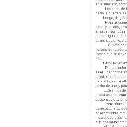
en el más alto, coro
Los gritos de los n
hacia la puerta y le
Luego, dirigiéndose
Pues sí, como le 
tierra y la desgar
arrastran las nubes
truenos igual que si
al año siguiente, y 
...Sí llueve poco.
llenado de rajadura
filosas que se clava
fuera.
Bebió la cerveza ha
Por cualquier lado
es el lugar donde an
usted, si quiere pue
Está allí como si a
contra de uno, y po
...Dicen los de all
a rastras una cobi
desconsuelo...siemp
Pero tómese su cer
como está. Y es que
se acostumbra. A fe 
mezcal que ellos ha
si lo chacamotearan.
Allá afuera seguía 