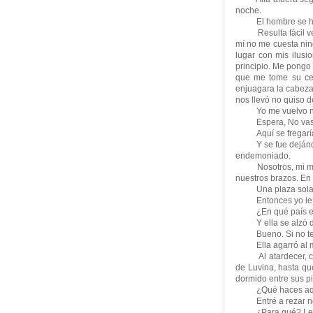
noche.
El hombre se había
Resulta fácil ver 
mí no me cuesta ning
lugar con mis ilusi
principio. Me pongo 
que me tome su cer
enjuagara la cabeza 
nos llevó no quiso d
Yo me vuelvo no
Espera, No vas a 
Aquí se fregarían
Y se fue dejándose
endemoniado.
Nosotros, mi mujer
nuestros brazos. En 
Una plaza sola, si
Entonces yo le p
¿En qué país es
Y ella se alzó d
Bueno. Si no te i
Ella agarró al más
Al atardecer, cuan
de Luvina, hasta que
dormido entre sus p
¿Qué haces aqu
Entré a rezar no
¿Para qué? Le 