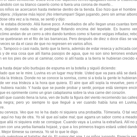
nándolo con su blanco caserío como si fuera una corona de muerto...
iños se acercaron hasta meterse dentro de la tienda. Eso hizo que el hombre s
s dijera: ¡Váyanse más lejos! ¡No interrumpan! Sigan jugando, pero sin armar alborot
 otra vez a la mesa, se sentó y dijo:
estaba diciendo. Allá llueve poco. A mediados de año llegan unas cuantas torm
ran, dejando nada más el pedregal flotando encima del tepetate. Es bueno v
, cómo andan de un cerro a otro dando tumbos como si fueran vejigas infladas; re
 se quebraran en el filo de las barrancas. Pero después de diez o doce días se v
a veces se da el caso de que no regresen en varios años.
 Tampoco o casi nada, tanto que la tierra, además de estar reseca y achicada com
s y de esa cosa que allí llama pasojos de agua, que no son sino terrones endu
n en los pies de uno al caminar, como si allí hasta a la tierra le hubieran crecido
sta dejar sólo burbujas de espuma en la botella y siguió diciendo:
 que se le mire. Luvina es un lugar muy triste. Usted que va para allá se dará 
ida la tristeza. Donde no se conoce la sonrisa, como si a toda la gente le hubieran
de ver esa tristeza a la hora que quiera. El aire que allí sopla la revuelve, pero 
llí hubiera nacido. Y hasta que se puede probar y sentir, porque está siempre enc
rque es oprimente como un gran cataplasma sobre la viva carne del corazón.
í que cuando llena la luna, ven de bulto la figura del viento recorriendo las calle
ja negra; pero yo siempre lo que llegué a ver cuando había luna en Luvina
re.
veza. Veo que no le ha dado ni siquiera una probadita. Tómesela. O tal vez n
 aquí no hay de otra. Yo sé que así sabe mal; que agarra un sabor como a meado
que allá ni siquiera esto se consigue. Cuando vaya a Luvina la extrañará. Allí no
cen con una yerba llamada hojasé, y que a los primeros tragos estará usted dand
 Mejor tómese su cerveza. Yo sé lo que le digo.
oyéndose el batallar del río. El rumor del aire. Los niños jugando. Parecía ser