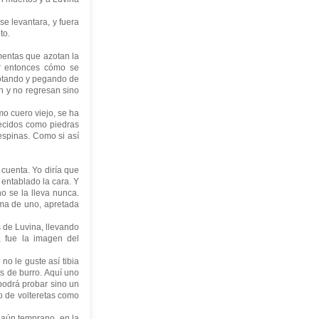
e levantara, y fuera
o.
entas que azotan la
er entonces cómo se
botando y pegando de
an y no regresan sino
o cuero viejo, se ha
recidos como piedras
 espinas. Como si así
cuenta. Yo diría que
 entablado la cara. Y
no se la lleva nunca.
ima de uno, apretada
s de Luvina, llevando
, fue la imagen del
o le guste así tibia
s de burro. Aquí uno
 podrá probar sino un
o de volteretas como
 aún temprano, en la