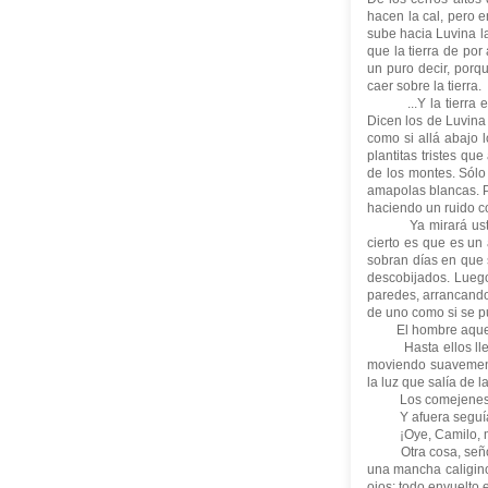
hacen la cal, pero e
sube hacia Luvina l
que la tierra de por
un puro decir, porqu
caer sobre la tierra.
...Y la tierra es 
Dicen los de Luvina 
como si allá abajo 
plantitas tristes q
de los montes. Sólo
amapolas blancas. P
haciendo un ruido co
Ya mirará usted e
cierto es que es un
sobran días en que 
descobijados. Luego
paredes, arrancando 
de uno como si se p
El hombre aquel qu
Hasta ellos llegaba
moviendo suavemente
la luz que salía de l
Los comejenes entr
Y afuera seguía 
¡Oye, Camilo, mán
Otra cosa, señor. 
una mancha caligino
ojos; todo envuelto 