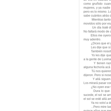
como gruñido cuando
mujeres, y ya nadie 
pero es lo mismo. Lo
sabe cuántos atrás d
Mientras tanto, lo
movidos sólo por esa
Un día traté de co
No faltará modo de 
Ellos me oyeron, s
muy adentro.
¿Dices que el go
Les dije que sí
También nosotros
Yo les dije que era
a la gente de Luvina
Y tienen razón, 
alguna fechoría acá
Tú nos quieres d
dijeron. Pero si no
Y allá siguen. Us
Los mirará pasar com
¿No oyen ese vien
Dura lo que debe
sucede, el sol se a
el sol se esté allá ar
Ya no volví a deci
...Pero mire las m
quince años que me d