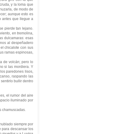
 cruda, y la loma que
enuzarla, de modo de
necer; aunque esto es
lo antes que llegue a
 pierde tan lejano.
viento, en tremolina,
las dulcamaras: esas
manos al despeñadero
el chicalote con sus
sus ramas espinosas,
 de volcán; pero lo
o si las mordiera. Y
los paredones lisos,
scanso, raspando las
entirlo bullir dentro
s, el rumor del aire
spacio iluminado por
as chamuscadas.
 nublado siempre por
e para descansar los
an muertos y a Luvina