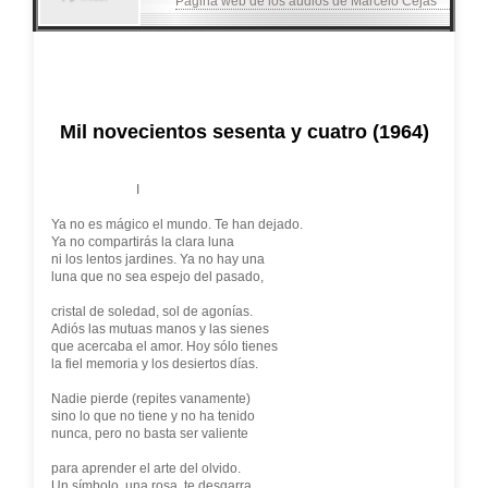
Página web de los audios de Marcelo Cejas
Mil novecientos sesenta y cuatro (1964)
I
Ya no es mágico el mundo. Te han dejado.
Ya no compartirás la clara luna
ni los lentos jardines. Ya no hay una
luna que no sea espejo del pasado,
cristal de soledad, sol de agonías.
Adiós las mutuas manos y las sienes
que acercaba el amor. Hoy sólo tienes
la fiel memoria y los desiertos días.
Nadie pierde (repites vanamente)
sino lo que no tiene y no ha tenido
nunca, pero no basta ser valiente
para aprender el arte del olvido.
Un símbolo, una rosa, te desgarra