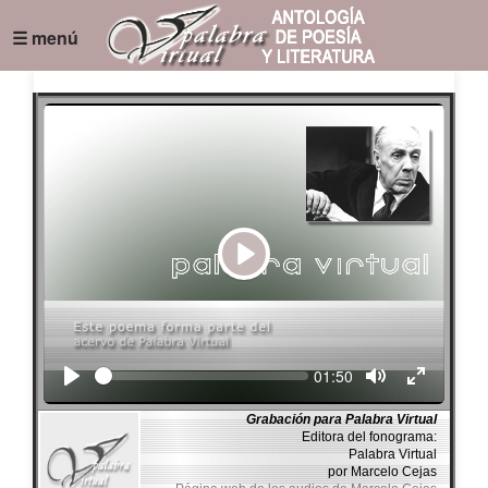
☰ menú
Play
Seek
Current
01:50
time
Grabación para Palabra Virtual
Editora del fonograma:
Palabra Virtual
por Marcelo Cejas