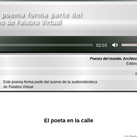
Seek
Current
02:03
time
Poetas del mundo. Archivo 
Editor
Este poema forma parte del acervo de la audiovideoteca
de Palabra Virtual
El poeta en la calle
Un fant