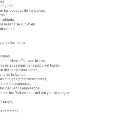
res
geografía,
n las bodegas de los barcos
ros
 cubierta,
 la miseria se subleven
pulaciones.
 contra los muros.
guimos,
 del viento Este que lo trae,
as estepas rojas de la paz y del triunfo,
sa del campesino pobre,
ño de la fábrica,
las huelgas y manifestaciones,
dos y los marineros,
 a los pequeños empleados
itos en los Parlamentos del oro y de la sangre.
 Europa,
os camarada.