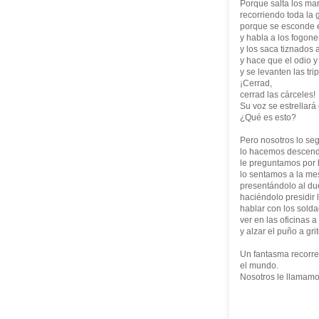
Porque salta los ma
recorriendo toda la 
porque se esconde e
y habla a los fogone
y los saca tiznados a
y hace que el odio y
y se levanten las tri
¡Cerrad,
cerrad las cárceles!
Su voz se estrellará
¿Qué es esto?
Pero nosotros lo se
lo hacemos descender
le preguntamos por l
lo sentamos a la me
presentándolo al due
haciéndolo presidir 
hablar con los solda
ver en las oficinas
y alzar el puño a gr
Un fantasma recorre
el mundo.
Nosotros le llamam