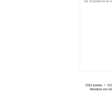
De:
El poeta en la ca
1552 poetas / 519 
literatura con m