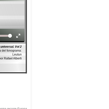
Volume
universal. Vol 2
a del fonograma:
Leutun
por Rafael Alberti
asma recorre Europa