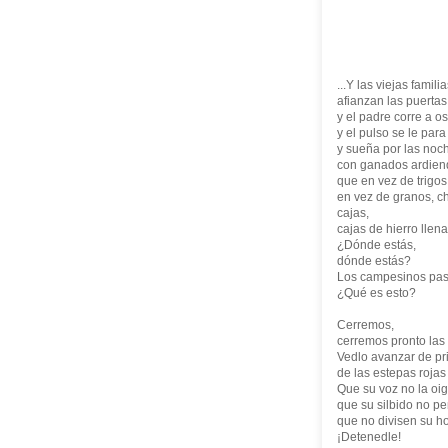
...Y las viejas famili
afianzan las puertas
y el padre corre a o
y el pulso se le para
y sueña por las noc
con ganados ardien
que en vez de trigos
en vez de granos, c
cajas,
cajas de hierro llen
¿Dónde estás,
dónde estás?
Los campesinos pas
¿Qué es esto?
Cerremos,
cerremos pronto las 
Vedlo avanzar de pri
de las estepas rojas
Que su voz no la oig
que su silbido no pe
que no divisen su h
¡Detenedle!