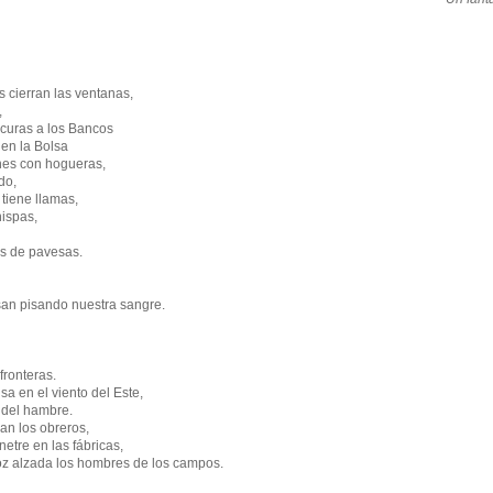
as cierran las ventanas,
,
scuras a los Bancos
 en la Bolsa
hes con hogueras,
do,
 tiene llamas,
hispas,
as de pavesas.
an pisando nuestra sangre.
fronteras.
sa en el viento del Este,
 del hambre.
an los obreros,
netre en las fábricas,
oz alzada los hombres de los campos.