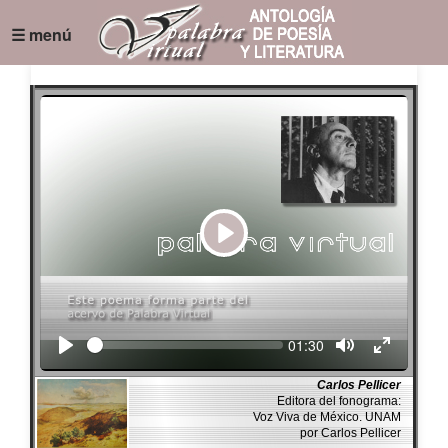
☰ menú
Play
Seek
Current
01:30
time
Carlos Pellicer
Editora del fonograma:
Voz Viva de México. UNAM
por Carlos Pellicer