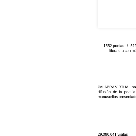
1552 poetas / 519 
literatura con m
PALABRA VIRTUAL no per
difusión de la poesía
manuscritos presentado
29,386,641
visitas