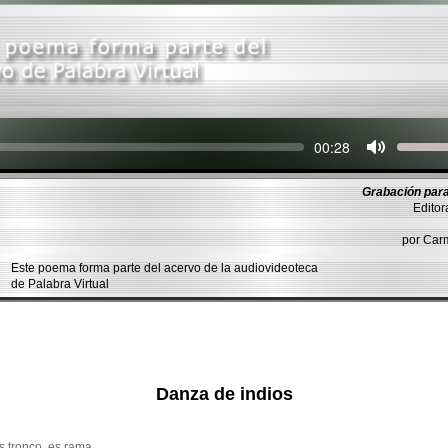
Seek
Current
00:28
time
Grabación para
Editor
por Ca
Este poema forma parte del acervo de la audiovideoteca
de Palabra Virtual
Danza de indios
es tronco, es rama,