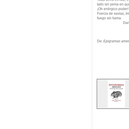
tallo sin yema en que
¡Oh enérgico poder!
Fuerza de savias, í
fuego sin llama.
Danza sin
De:
Epigramas amer