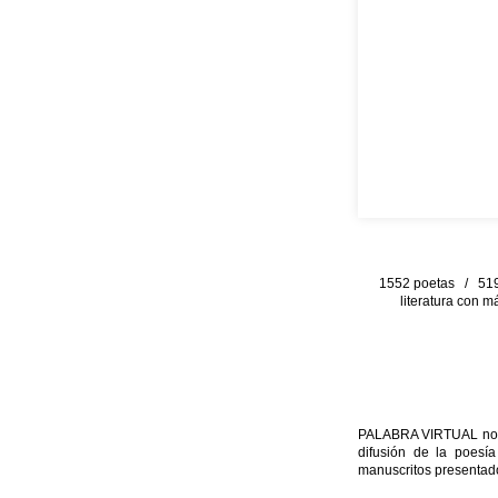
1552 poetas / 519 
literatura con m
PALABRA VIRTUAL no per
difusión de la poesía
manuscritos presentado