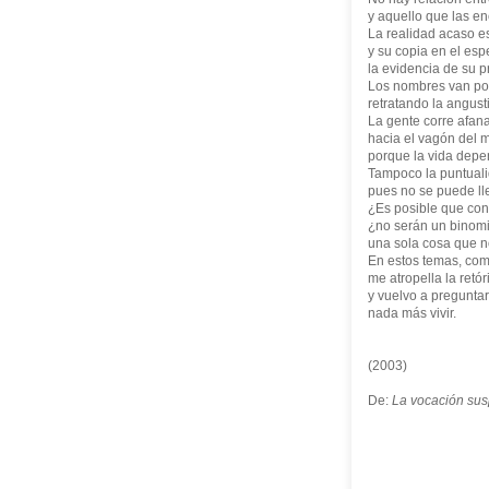
y aquello que las en
La realidad acaso e
y su copia en el esp
la evidencia de su p
Los nombres van po
retratando la angust
La gente corre afan
hacia el vagón del m
porque la vida depe
Tampoco la puntuali
pues no se puede lle
¿Es posible que con
¿no serán un binomi
una sola cosa que 
En estos temas, como
me atropella la retór
y vuelvo a preguntar
nada más vivir.
(2003)
De:
La vocación su