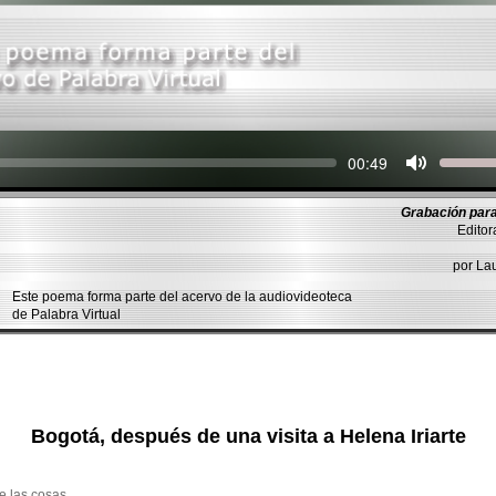
Seek
Current
00:49
time
Grabación para
Editor
por L
Este poema forma parte del acervo de la audiovideoteca
de Palabra Virtual
Bogotá, después de una visita a Helena Iriarte
e las cosas