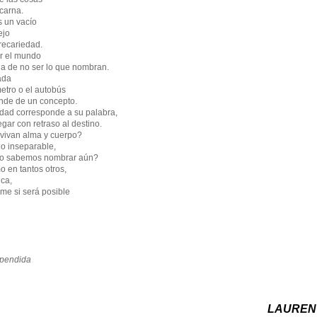
carna.
s un vacío
ejo
recariedad.
r el mundo
ia de no ser lo que nombran.
ada
etro o el autobús
nde de un concepto.
dad corresponde a su palabra,
gar con retraso al destino.
vivan alma y cuerpo?
o inseparable,
no sabemos nombrar aún?
 en tantos otros,
ica,
me si será posible
spendida
LAUREN