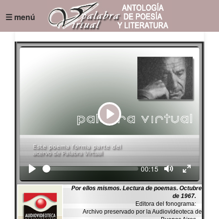
☰ menú
Play
Seek
Current
00:15
time
Por ellos mismos. Lectura de poemas. Octubre
de 1967.
Editora del fonograma:
Archivo preservado por la Audiovideoteca de