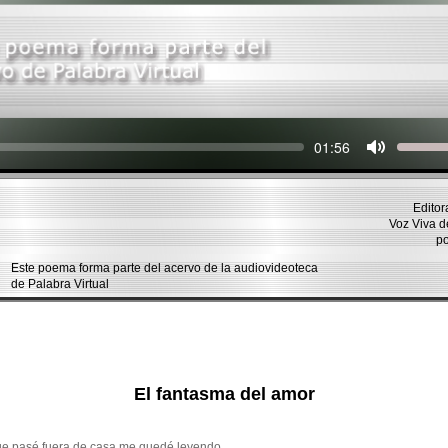
Seek
Current
01:56
time
Editor
Voz Viva 
p
Este poema forma parte del acervo de la audiovideoteca
de Palabra Virtual
El fantasma del amor
ue pasé fuera de casa me quedé leyendo