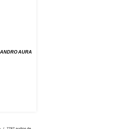
JANDRO AURA
eo / 7787 audios de