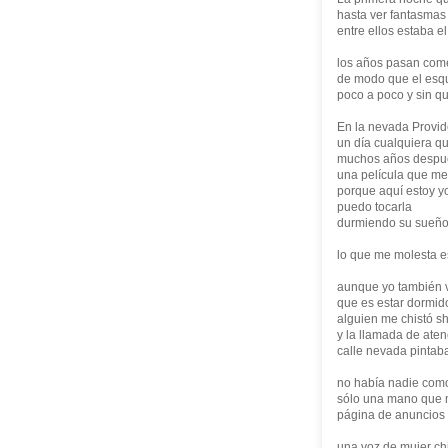
hasta ver fantasmas
entre ellos estaba e
los años pasan com
de modo que el esqu
poco a poco y sin qu
En la nevada Provi
un día cualquiera q
muchos años despu
una película que me 
porque aquí estoy yo
puedo tocarla
durmiendo su sueño 
lo que me molesta es
aunque yo también v
que es estar dormid
alguien me chistó sh
y la llamada de ate
calle nevada pintab
no había nadie com
sólo una mano que m
página de anuncios 
una voz de mujer ch