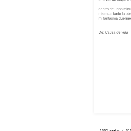
dentro de unos minu
mientras tanto la o
mi fantasma duerme
De:
Causa de vida
1552 poetas / 519 