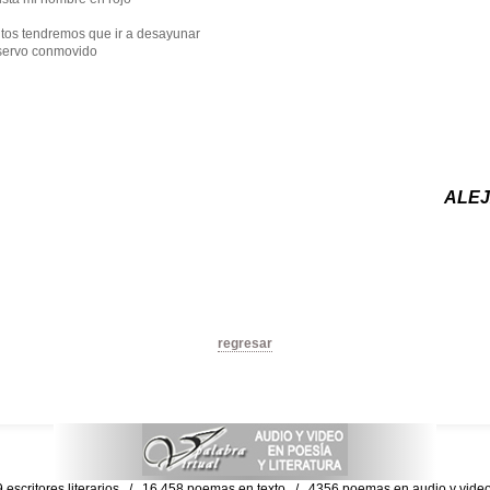
tos tendremos que ir a desayunar
bservo conmovido
ALE
regresar
escritores literarios / 16,458 poemas en texto / 4356 poemas en audio y vid