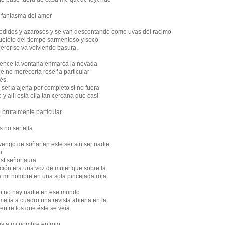
l fantasma del amor
edidos y azarosos y se van descontando como uvas del racimo
eleto del tiempo sarmentoso y seco
erer se va volviendo basura.
dence la ventana enmarca la nevada
ue no merecería reseña particular
és,
sería ajena por completo si no fuera
 y allí está ella tan cercana que casi
brutalmente particular
 no ser ella
engo de soñar en este ser sin ser nadie
o
st señor aura
nción era una voz de mujer que sobre la
a mi nombre en una sola pincelada roja
o no hay nadie en ese mundo
etía a cuadro una revista abierta en la
entre los que éste se veía
ista mi nombre en rojo