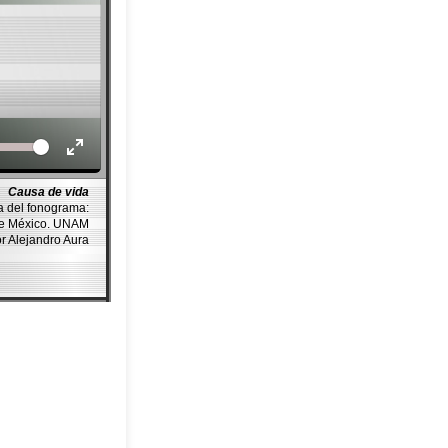
Volume
Causa de vida
a del fonograma:
de México. UNAM
or Alejandro Aura