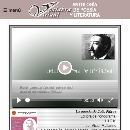
☰ menú
Play
Seek
Current
00:50
time
La poesía de Julio Flórez
Editora del fonograma:
H.J.C.K.
por Víctor Mallarino